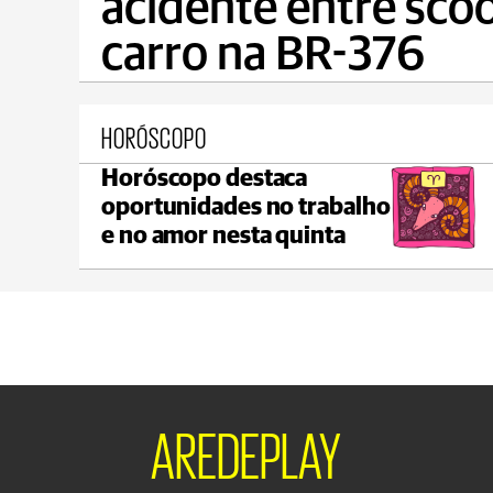
acidente entre scoo
carro na BR-376
HORÓSCOPO
Horóscopo destaca
Ponta Grossa
oportunidades no trabalho
max 20°C
min 17°C
e no amor nesta quinta
AREDEPLAY