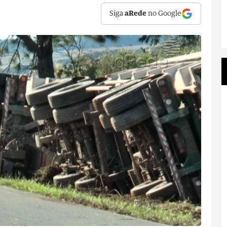
Siga
aRede
no Google