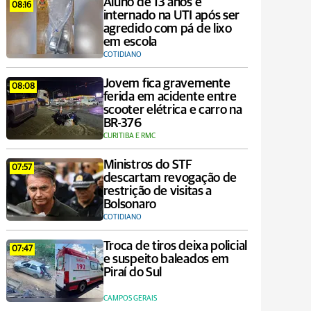
Aluno de 13 anos é
08:16
internado na UTI após ser
agredido com pá de lixo
em escola
COTIDIANO
Jovem fica gravemente
08:08
ferida em acidente entre
scooter elétrica e carro na
BR-376
CURITIBA E RMC
Ministros do STF
07:57
descartam revogação de
restrição de visitas a
Bolsonaro
COTIDIANO
Troca de tiros deixa policial
07:47
e suspeito baleados em
Piraí do Sul
CAMPOS GERAIS