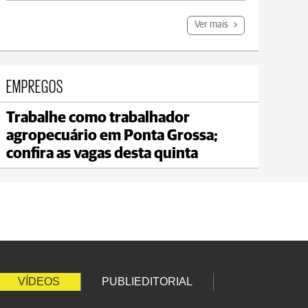
Ver mais
EMPREGOS
Trabalhe como trabalhador
Carambeí
agropecuário em Ponta Grossa;
max 21°C
min 18°C
confira as vagas desta quinta
VÍDEOS
PUBLIEDITORIAL