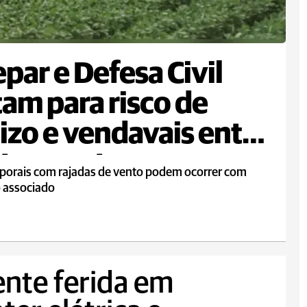
par e Defesa Civil
tam para risco de
izo e vendavais entre
ta e sexta
porais com rajadas de vento podem ocorrer com
o associado
nte ferida em