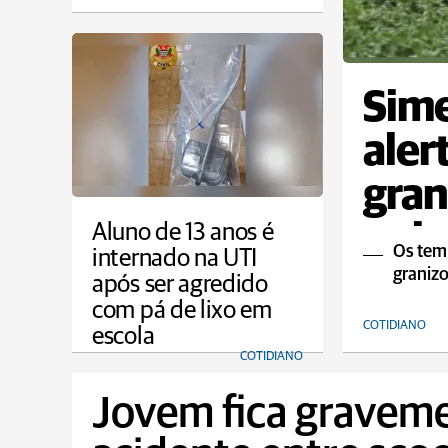
Sime
aler
gran
quin
Aluno de 13 anos é
Os tem
internado na UTI
graniz
após ser agredido
com pá de lixo em
COTIDIANO
escola
COTIDIANO
Jovem fica graveme