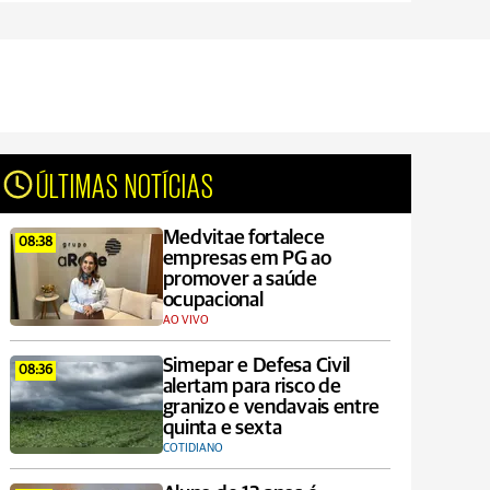
ÚLTIMAS NOTÍCIAS
Medvitae fortalece
08:38
empresas em PG ao
promover a saúde
ocupacional
AO VIVO
Simepar e Defesa Civil
08:36
alertam para risco de
granizo e vendavais entre
quinta e sexta
COTIDIANO