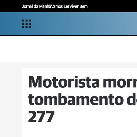
Jornal da Manhã
Vamos Ler
Viver Bem
Motorista mor
tombamento de
277