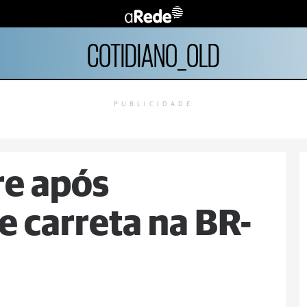
COTIDIANO_OLD
PUBLICIDADE
re após
 carreta na BR-