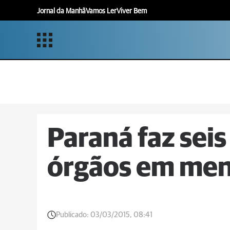
Jornal da Manhã
Vamos Ler
Viver Bem
Paraná faz sei
órgãos em men
Publicado:
03/03/2015, 08:41