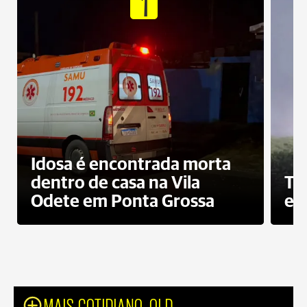
1
Idosa é encontrada morta
dentro de casa na Vila
To
Odete em Ponta Grossa
e 
MAIS COTIDIANO_OLD