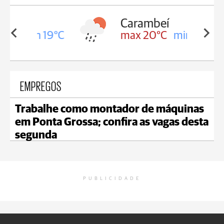
Carambeí
in 19°C
max 20°C
min 19°C
EMPREGOS
Trabalhe como montador de máquinas
em Ponta Grossa; confira as vagas desta
segunda
PUBLICIDADE