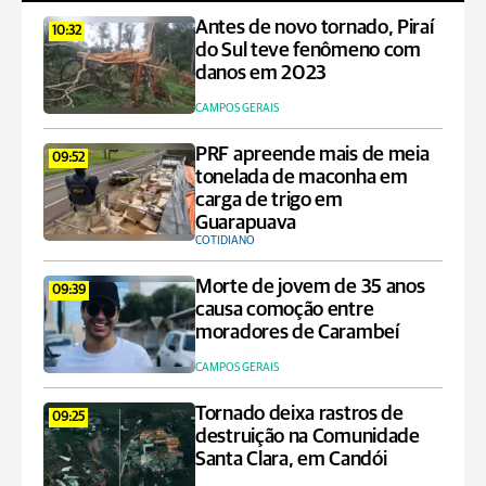
Antes de novo tornado, Piraí
10:32
do Sul teve fenômeno com
danos em 2023
CAMPOS GERAIS
PRF apreende mais de meia
09:52
tonelada de maconha em
carga de trigo em
Guarapuava
COTIDIANO
Morte de jovem de 35 anos
09:39
causa comoção entre
moradores de Carambeí
CAMPOS GERAIS
Tornado deixa rastros de
09:25
destruição na Comunidade
Santa Clara, em Candói