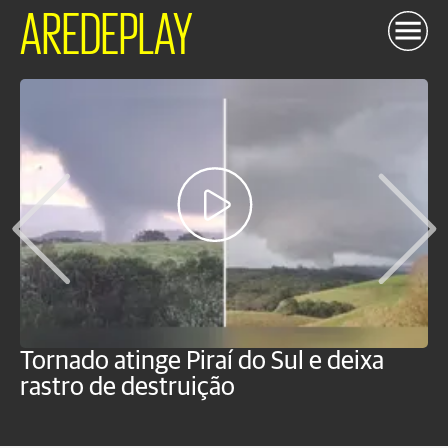
AREDEPLAY
Tornado atinge Piraí do Sul e deixa
H
rastro de destruição
C
m