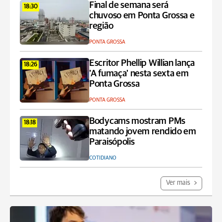
Final de semana será
18:30
chuvoso em Ponta Grossa e
região
PONTA GROSSA
Escritor Phellip Willian lança
18:26
'A fumaça' nesta sexta em
Ponta Grossa
PONTA GROSSA
Bodycams mostram PMs
18:18
matando jovem rendido em
Paraisópolis
COTIDIANO
Ver mais