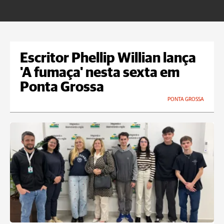
f
Escritor Phellip Willian lança
'A fumaça' nesta sexta em
Ponta Grossa
PONTA GROSSA