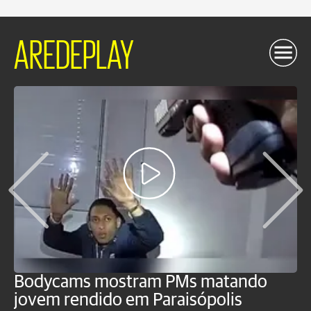
AREDEPLAY
Bodycams mostram PMs matando
P
jovem rendido em Paraisópolis
c