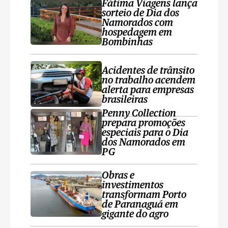
Fátima Viagens lança
sorteio de Dia dos
Namorados com
hospedagem em
Bombinhas
Acidentes de trânsito
no trabalho acendem
alerta para empresas
brasileiras
Penny Collection
prepara promoções
especiais para o Dia
dos Namorados em
PG
Obras e
investimentos
transformam Porto
de Paranaguá em
gigante do agro