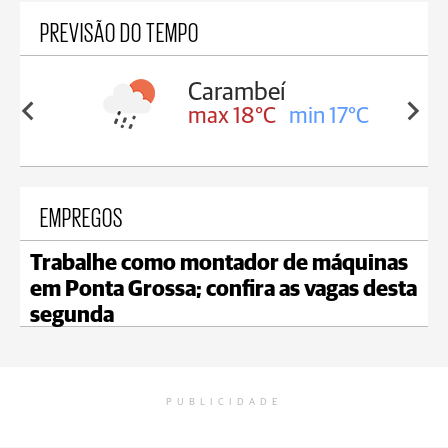
PREVISÃO DO TEMPO
Carambeí
in 18°C
max 18°C
min 17°C
EMPREGOS
Trabalhe como montador de máquinas
em Ponta Grossa; confira as vagas desta
segunda
PUBLICIDADE