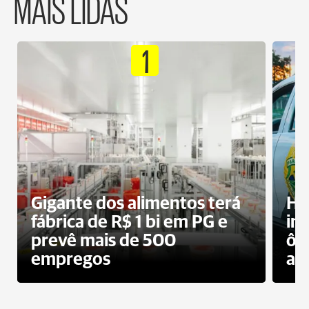
MAIS LIDAS
1
Gigante dos alimentos terá
Ho
fábrica de R$ 1 bi em PG e
im
prevê mais de 500
ôn
empregos
ac