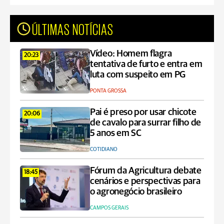
ÚLTIMAS NOTÍCIAS
Vídeo: Homem flagra
20:23
tentativa de furto e entra em
luta com suspeito em PG
PONTA GROSSA
Pai é preso por usar chicote
20:06
de cavalo para surrar filho de
5 anos em SC
COTIDIANO
Fórum da Agricultura debate
18:45
cenários e perspectivas para
o agronegócio brasileiro
CAMPOS GERAIS