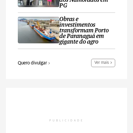
dos Namorados em
PG
Obras e
investimentos
transformam Porto
de Paranaguá em
gigante do agro
Quero divulgar
Ver mais
PUBLICIDADE