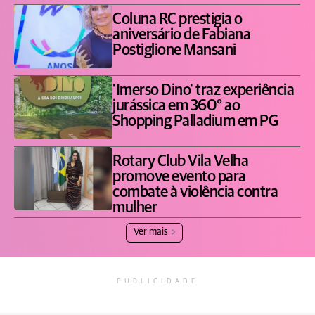
Coluna RC prestigia o
aniversário de Fabiana
Postiglione Mansani
'Imerso Dino' traz experiência
jurássica em 360° ao
Shopping Palladium em PG
Rotary Club Vila Velha
promove evento para
combate à violência contra
mulher
Ver mais
PUBLICIDADE