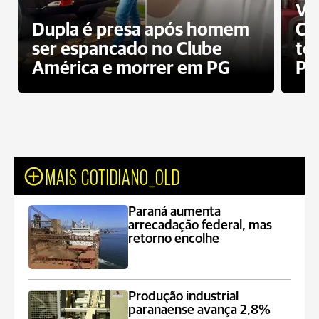
Ví
Dupla é presa após homem
Cl
ser espancado no Clube
te
América e morrer em PG
PG
MAIS COTIDIANO_OLD
Paraná aumenta
arrecadação federal, mas
retorno encolhe
Produção industrial
paranaense avança 2,8%