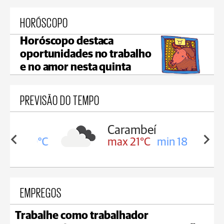
HORÓSCOPO
Horóscopo destaca
oportunidades no trabalho
e no amor nesta quinta
PREVISÃO DO TEMPO
Carambeí
in 19°C
max 21°C
min 18°C
EMPREGOS
Trabalhe como trabalhador