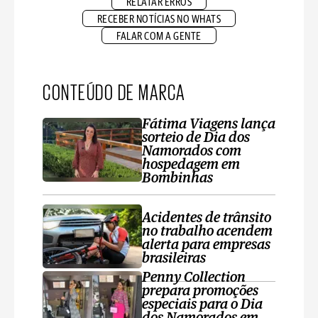
RELATAR ERROS
RECEBER NOTÍCIAS NO WHATS
FALAR COM A GENTE
CONTEÚDO DE MARCA
Fátima Viagens lança
sorteio de Dia dos
Namorados com
hospedagem em
Bombinhas
Acidentes de trânsito
no trabalho acendem
alerta para empresas
brasileiras
Penny Collection
prepara promoções
especiais para o Dia