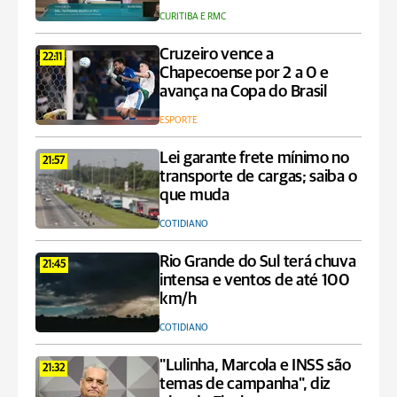
CURITIBA E RMC
Cruzeiro vence a
22:11
Chapecoense por 2 a 0 e
avança na Copa do Brasil
ESPORTE
Lei garante frete mínimo no
21:57
transporte de cargas; saiba o
que muda
COTIDIANO
Rio Grande do Sul terá chuva
21:45
intensa e ventos de até 100
km/h
COTIDIANO
"Lulinha, Marcola e INSS são
21:32
temas de campanha", diz