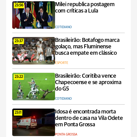
Milei republica postagem
23:56
com críticas a Lula
COTIDIANO
Brasileirão: Botafogo marca
23:37
golaço, mas Fluminense
busca empate em clássico
ESPORTE
Brasileirão: Coritiba vence
23:22
Chapecoense e se aproxima
do G5
COTIDIANO
Idosa é encontrada morta
23:11
dentro de casa na Vila Odete
em Ponta Grossa
PONTA GROSSA