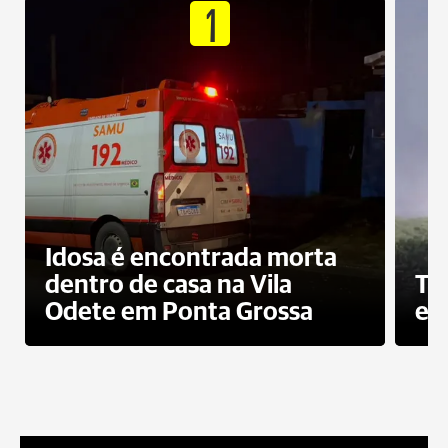
1
Idosa é encontrada morta
dentro de casa na Vila
To
Odete em Ponta Grossa
e 