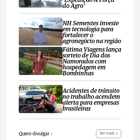
‘Expedição A Força
do Agro’
NH Sementes investe
em tecnologia para
fortalecer o
agronegócio na região
Fátima Viagens lança
sorteio de Dia dos
Namorados com
hospedagem em
Bombinhas
Acidentes de trânsito
no trabalho acendem
alerta para empresas
brasileiras
Quero divulgar
Ver mais