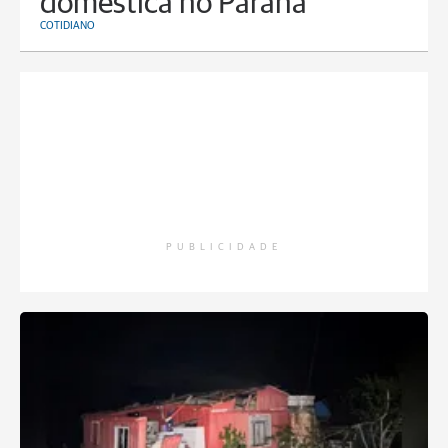
doméstica no Paraná
COTIDIANO
PUBLICIDADE