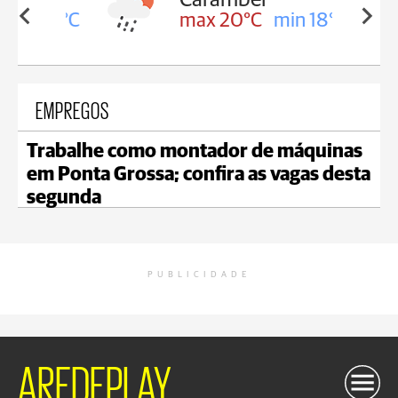
in 18°C
max 20°C
min 18°C
EMPREGOS
Trabalhe como montador de máquinas
em Ponta Grossa; confira as vagas desta
segunda
PUBLICIDADE
AREDEPLAY