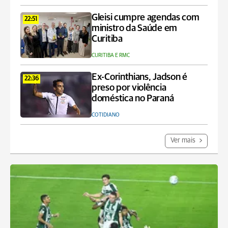
Gleisi cumpre agendas com
22:51
ministro da Saúde em
Curitiba
CURITIBA E RMC
Ex-Corinthians, Jadson é
22:36
preso por violência
doméstica no Paraná
COTIDIANO
Ver mais