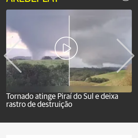
Tornado atinge Piraí do Sul e deixa
H
rastro de destruição
C
m