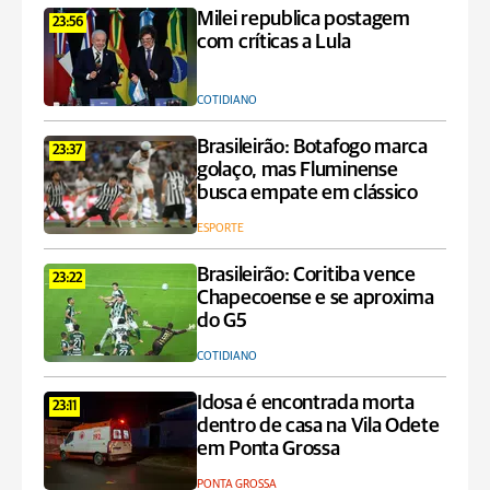
Milei republica postagem
23:56
com críticas a Lula
COTIDIANO
Brasileirão: Botafogo marca
23:37
golaço, mas Fluminense
busca empate em clássico
ESPORTE
Brasileirão: Coritiba vence
23:22
Chapecoense e se aproxima
do G5
COTIDIANO
Idosa é encontrada morta
23:11
dentro de casa na Vila Odete
em Ponta Grossa
PONTA GROSSA