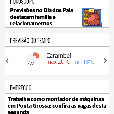
HORÓSCOPO
Previsões no Dia dos Pais
destacam família e
relacionamentos
PREVISÃO DO TEMPO
Carambeí
in 18°C
max 20°C
min 18°C
EMPREGOS
Trabalhe como montador de máquinas
em Ponta Grossa; confira as vagas desta
segunda