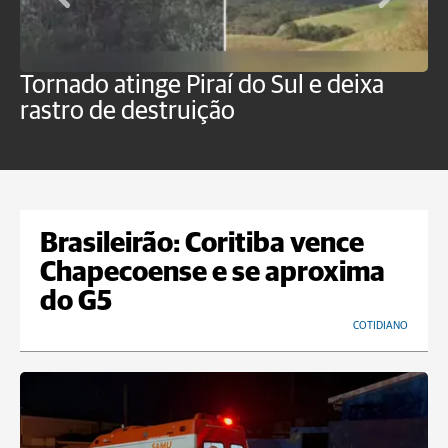
Tornado atinge Piraí do Sul e deixa
H
rastro de destruição
C
m
Brasileirão: Coritiba vence
Chapecoense e se aproxima
do G5
COTIDIANO