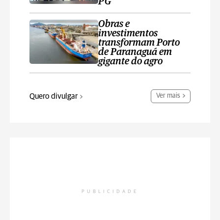
PG
Obras e
investimentos
transformam Porto
de Paranaguá em
gigante do agro
Quero divulgar
Ver mais
PUBLICIDADE