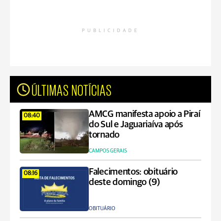
PUBLICIDADE
ÚLTIMAS NOTÍCIAS
AMCG manifesta apoio a Piraí
08:40
do Sul e Jaguariaíva após
tornado
CAMPOS GERAIS
Falecimentos: obituário
08:16
deste domingo (9)
OBITUÁRIO