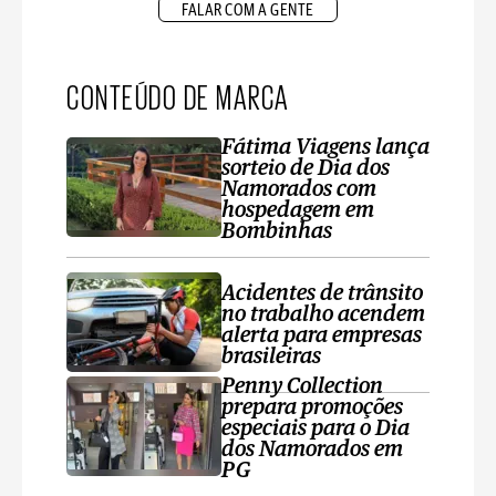
FALAR COM A GENTE
CONTEÚDO DE MARCA
Fátima Viagens lança
sorteio de Dia dos
Namorados com
hospedagem em
Bombinhas
Acidentes de trânsito
no trabalho acendem
alerta para empresas
brasileiras
Penny Collection
prepara promoções
especiais para o Dia
dos Namorados em
PG