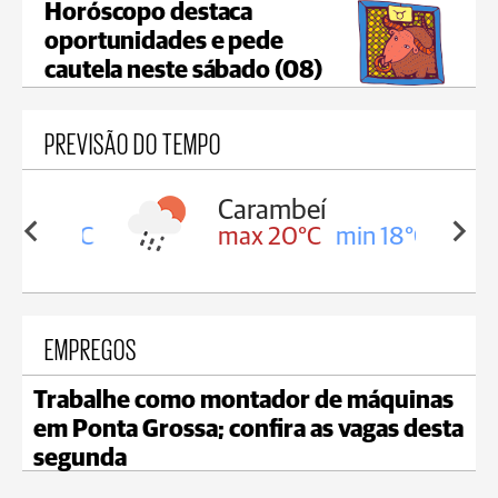
Horóscopo destaca
oportunidades e pede
cautela neste sábado (08)
PREVISÃO DO TEMPO
Carambeí
in 18°C
max 20°C
min 18°C
EMPREGOS
Trabalhe como montador de máquinas
em Ponta Grossa; confira as vagas desta
segunda