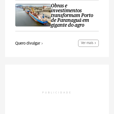
Obras e
investimentos
transformam Porto
de Paranaguá em
gigante do agro
Quero divulgar
Ver mais
PUBLICIDADE