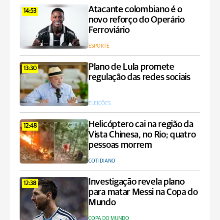
Atacante colombiano é o
14:53
novo reforço do Operário
Ferroviário
ESPORTE
Plano de Lula promete
13:30
regulação das redes sociais
ELEIÇÕES
Helicóptero cai na região da
12:48
Vista Chinesa, no Rio; quatro
pessoas morrem
COTIDIANO
Investigação revela plano
12:38
para matar Messi na Copa do
Mundo
COPA DO MUNDO