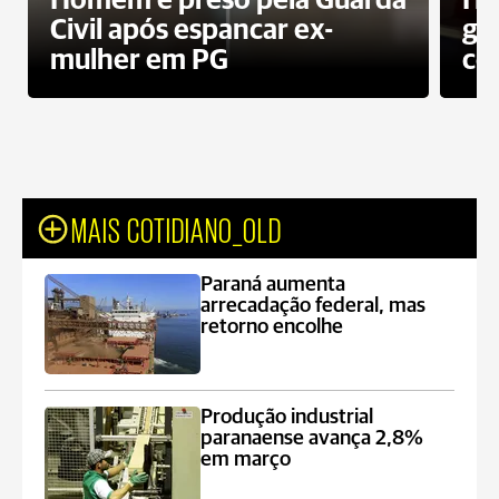
Homem é preso pela Guarda
Ho
Civil após espancar ex-
gr
mulher em PG
co
MAIS COTIDIANO_OLD
Paraná aumenta
arrecadação federal, mas
retorno encolhe
Produção industrial
paranaense avança 2,8%
em março