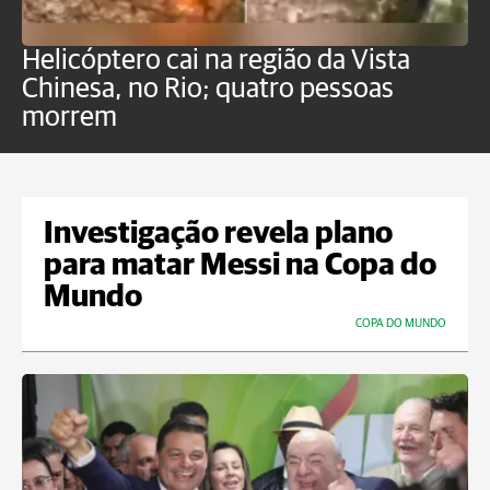
Helicóptero cai na região da Vista
C
Chinesa, no Rio; quatro pessoas
a
morrem
o
Investigação revela plano
para matar Messi na Copa do
Mundo
COPA DO MUNDO