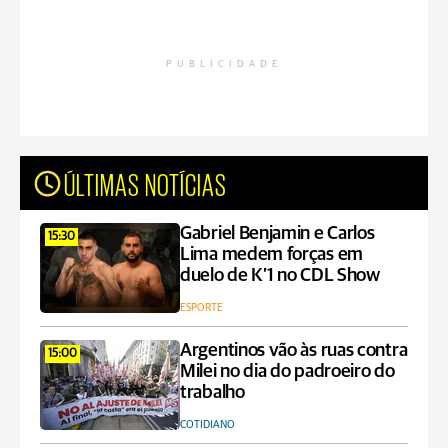
PUBLICIDADE
ÚLTIMAS NOTÍCIAS
Gabriel Benjamin e Carlos
15:30
Lima medem forças em
duelo de K’1 no CDL Show
ESPORTE
Argentinos vão às ruas contra
15:00
Milei no dia do padroeiro do
trabalho
COTIDIANO