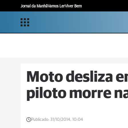
Jornal da Manhã
Vamos Ler
Viver Bem
Moto desliza em
piloto morre n
Publicado:
31/10/2014, 10:04