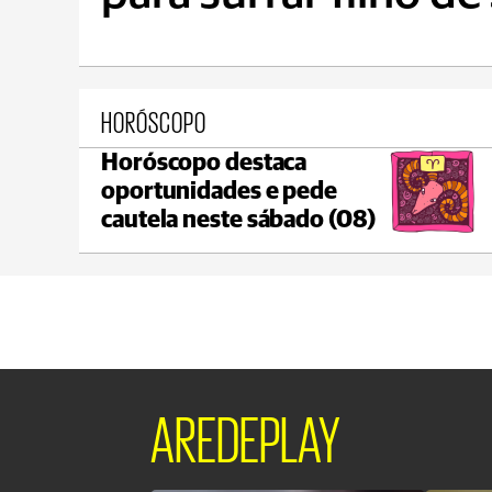
HORÓSCOPO
Horóscopo destaca
Ponta Grossa
oportunidades e pede
max 17°C
min 17°C
cautela neste sábado (08)
AREDEPLAY