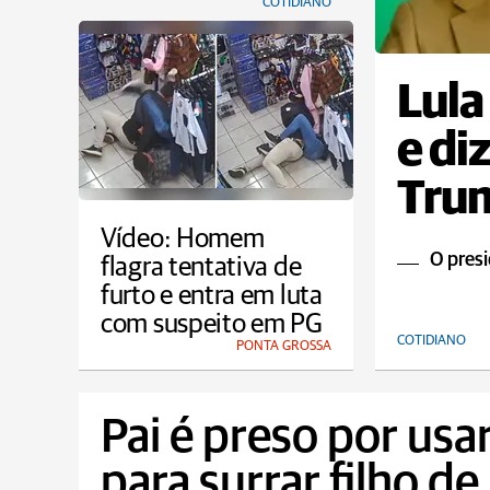
COTIDIANO
Lula
e di
Trum
Vídeo: Homem
O presi
flagra tentativa de
furto e entra em luta
com suspeito em PG
COTIDIANO
PONTA GROSSA
Pai é preso por usa
para surrar filho d