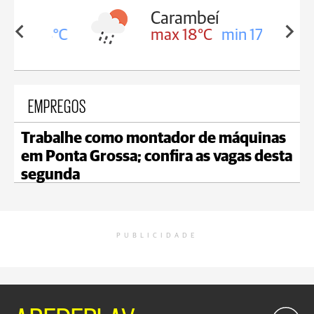
Carambeí
in 18°C
max 18°C
min 17°C
EMPREGOS
Trabalhe como montador de máquinas
em Ponta Grossa; confira as vagas desta
segunda
PUBLICIDADE