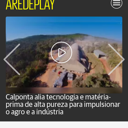
AREDEPLAY
Calponta alia tecnologia e matéria-
K
prima de alta pureza para impulsionar
c
o agro e a indústria
e