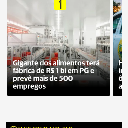
1
Gigante dos alimentos terá
Ho
fábrica de R$ 1 bi em PG e
im
prevê mais de 500
ôn
empregos
ac