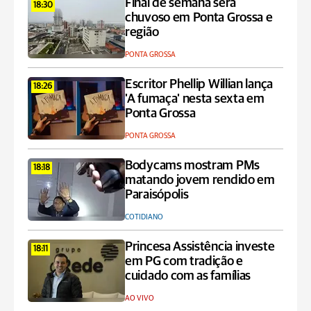
Final de semana será
18:30
chuvoso em Ponta Grossa e
região
PONTA GROSSA
Escritor Phellip Willian lança
18:26
'A fumaça' nesta sexta em
Ponta Grossa
PONTA GROSSA
Bodycams mostram PMs
18:18
matando jovem rendido em
Paraisópolis
COTIDIANO
Princesa Assistência investe
18:11
em PG com tradição e
cuidado com as famílias
AO VIVO