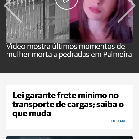
Vídeo mostra últimos momentos de
"
mulher morta a pedradas em Palmeira
c
U
Lei garante frete mínimo no
transporte de cargas; saiba o
que muda
COTIDIANO