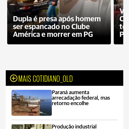
Ví
Dupla é presa após homem
Cl
ser espancado no Clube
te
América e morrer em PG
PG
MAIS COTIDIANO_OLD
Paraná aumenta
arrecadação federal, mas
retorno encolhe
Produção industrial