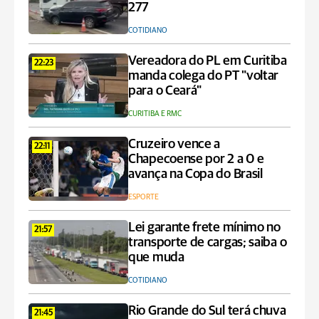
277
COTIDIANO
Vereadora do PL em Curitiba
22:23
manda colega do PT "voltar
para o Ceará"
CURITIBA E RMC
Cruzeiro vence a
22:11
Chapecoense por 2 a 0 e
avança na Copa do Brasil
ESPORTE
Lei garante frete mínimo no
21:57
transporte de cargas; saiba o
que muda
COTIDIANO
Rio Grande do Sul terá chuva
21:45