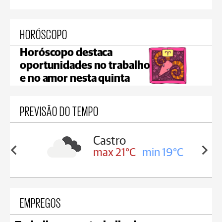
HORÓSCOPO
Horóscopo destaca
oportunidades no trabalho
e no amor nesta quinta
PREVISÃO DO TEMPO
Carambeí
in 19°C
max 21°C
min 18°C
EMPREGOS