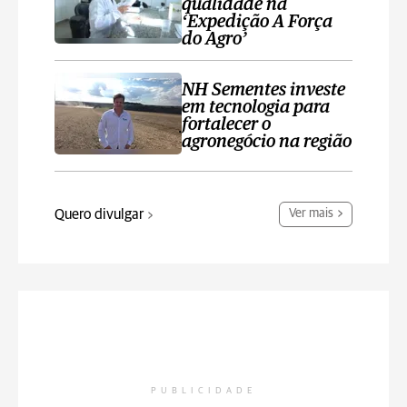
qualidade na
‘Expedição A Força
do Agro’
NH Sementes investe
em tecnologia para
fortalecer o
agronegócio na região
Quero divulgar
Ver mais
PUBLICIDADE