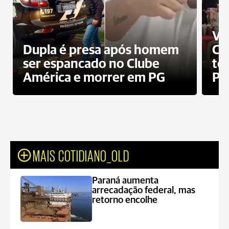
Ví
Dupla é presa após homem
Cl
ser espancado no Clube
te
América e morrer em PG
PG
MAIS COTIDIANO_OLD
Paraná aumenta
arrecadação federal, mas
retorno encolhe