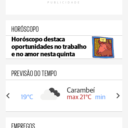
PUBLICIDADE
HORÓSCOPO
Horóscopo destaca
oportunidades no trabalho
e no amor nesta quinta
PREVISÃO DO TEMPO
Carambeí
in 19°C
max 21°C
min 18°C
EMPREGOS