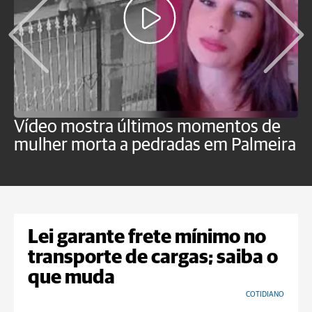
Vídeo mostra últimos momentos de
"
mulher morta a pedradas em Palmeira
c
U
Lei garante frete mínimo no
transporte de cargas; saiba o
que muda
COTIDIANO