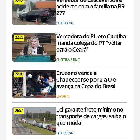
Vereador de Cascavel sofre
22:33
acidente com a família na BR-
277
COTIDIANO
Vereadora do PL em Curitiba
22:23
manda colega do PT "voltar
para o Ceará"
CURITIBA E RMC
Cruzeiro vence a
22:11
Chapecoense por 2 a 0 e
avança na Copa do Brasil
ESPORTE
Lei garante frete mínimo no
21:57
transporte de cargas; saiba o
que muda
COTIDIANO