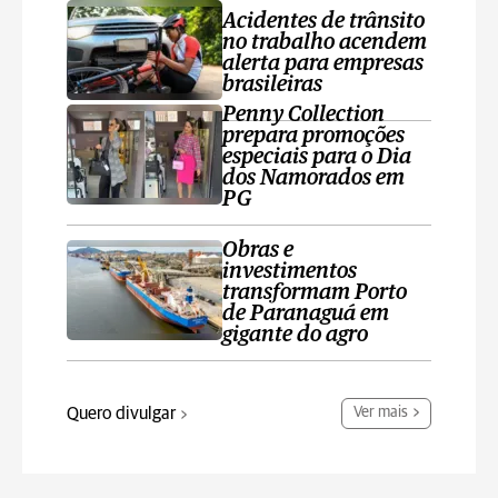
Acidentes de trânsito
no trabalho acendem
alerta para empresas
brasileiras
Penny Collection
prepara promoções
especiais para o Dia
dos Namorados em
PG
Obras e
investimentos
transformam Porto
de Paranaguá em
gigante do agro
Quero divulgar
Ver mais