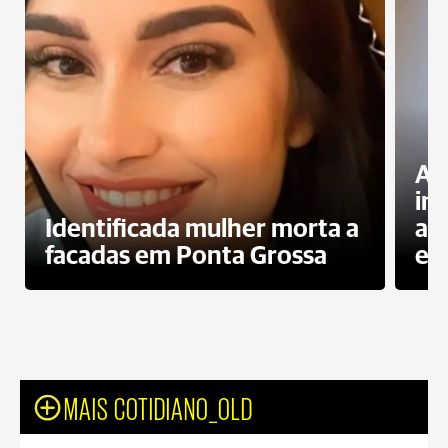
Al
in
Identificada mulher morta a
ag
facadas em Ponta Grossa
es
MAIS COTIDIANO_OLD