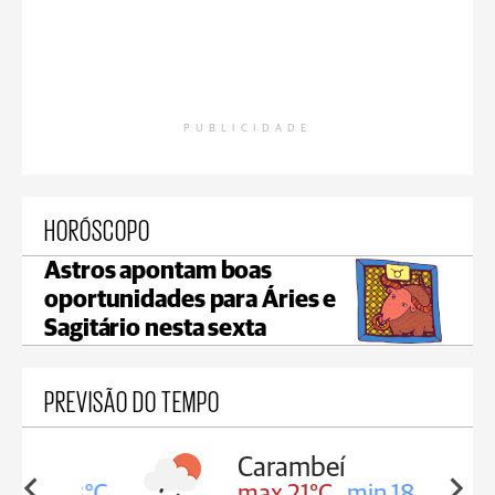
PUBLICIDADE
HORÓSCOPO
Astros apontam boas
oportunidades para Áries e
Sagitário nesta sexta
PREVISÃO DO TEMPO
Carambeí
in 18°C
max 21°C
min 18°C