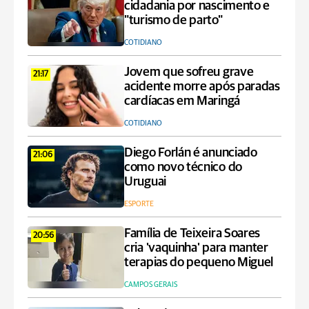
cidadania por nascimento e
"turismo de parto"
COTIDIANO
Jovem que sofreu grave
21:17
acidente morre após paradas
cardíacas em Maringá
COTIDIANO
Diego Forlán é anunciado
21:06
como novo técnico do
Uruguai
ESPORTE
Família de Teixeira Soares
20:56
cria 'vaquinha' para manter
terapias do pequeno Miguel
CAMPOS GERAIS