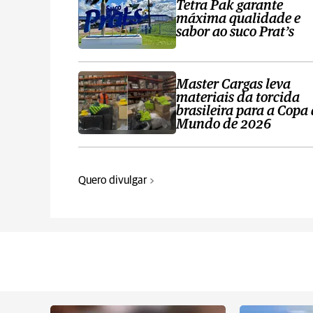
Tetra Pak garante
máxima qualidade e
sabor ao suco Prat’s
Master Cargas leva
materiais da torcida
brasileira para a Copa
Mundo de 2026
Quero divulgar