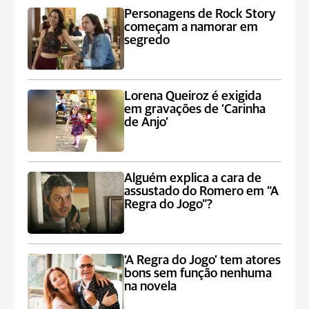
Personagens de Rock Story
começam a namorar em
segredo
Lorena Queiroz é exigida
em gravações de ‘Carinha
de Anjo’
Alguém explica a cara de
assustado do Romero em “A
Regra do Jogo”?
‘A Regra do Jogo’ tem atores
bons sem função nenhuma
na novela