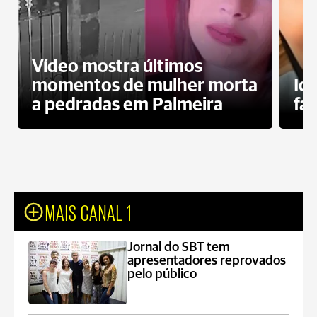
Vídeo mostra últimos
momentos de mulher morta
Id
a pedradas em Palmeira
fa
MAIS CANAL 1
Jornal do SBT tem
apresentadores reprovados
pelo público