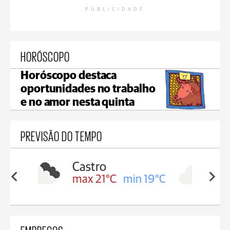
PUBLICIDADE
HORÓSCOPO
Horóscopo destaca
oportunidades no trabalho
e no amor nesta quinta
PREVISÃO DO TEMPO
Carambeí
in 19°C
max 21°C
min 18°C