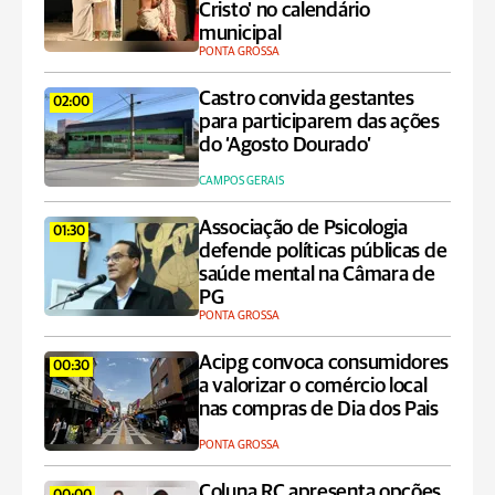
Cristo' no calendário
municipal
PONTA GROSSA
Castro convida gestantes
02:00
para participarem das ações
do ‘Agosto Dourado’
CAMPOS GERAIS
Associação de Psicologia
01:30
defende políticas públicas de
saúde mental na Câmara de
PG
PONTA GROSSA
Acipg convoca consumidores
00:30
a valorizar o comércio local
nas compras de Dia dos Pais
PONTA GROSSA
Coluna RC apresenta opções