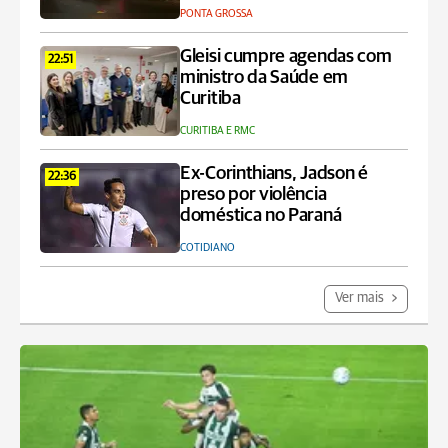
PONTA GROSSA
Gleisi cumpre agendas com
22:51
ministro da Saúde em
Curitiba
CURITIBA E RMC
Ex-Corinthians, Jadson é
22:36
preso por violência
doméstica no Paraná
COTIDIANO
Ver mais