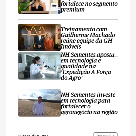
fortalece no segmento
premium
Treinamento com
Guilherme Machado
reúne equipe da GH
Imóveis
NH Sementes aposta
em tecnologia e
qualidade na
‘Expedição A Força
do Agro’
NH Sementes investe
em tecnologia para
fortalecer o
agronegócio na região