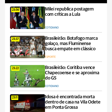
Milei republica postagem
23:56
com críticas a Lula
COTIDIANO
Brasileirão: Botafogo marca
23:37
golaço, mas Fluminense
busca empate em clássico
ESPORTE
Brasileirão: Coritiba vence
23:22
Chapecoense e se aproxima
do G5
COTIDIANO
Idosa é encontrada morta
23:11
dentro de casa na Vila Odete
em Ponta Grossa