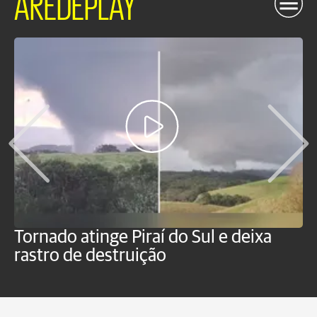
AREDEPLAY
Tornado atinge Piraí do Sul e deixa
H
rastro de destruição
C
m