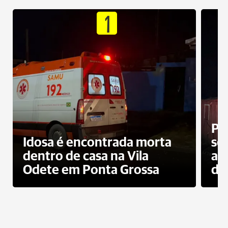
1
Pr
Idosa é encontrada morta
sec
dentro de casa na Vila
ap
Odete em Ponta Grossa
do