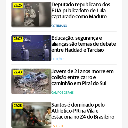
Deputado republicano dos
23:26
EUA publica foto de Lula
capturado como Maduro
COTIDIANO
Educação, segurança e
23:02
alianças são temas de debate
entre Haddad e Tarcísio
ELEIÇÕES
Jovem de 21 anos morre em
22:43
colisão entre carro e
caminhão em Piraí do Sul
CAMPOS GERAIS
Santos é dominado pelo
22:28
Athletico-PR na Vila e
estaciona no Z4 do Brasileiro
ESPORTE