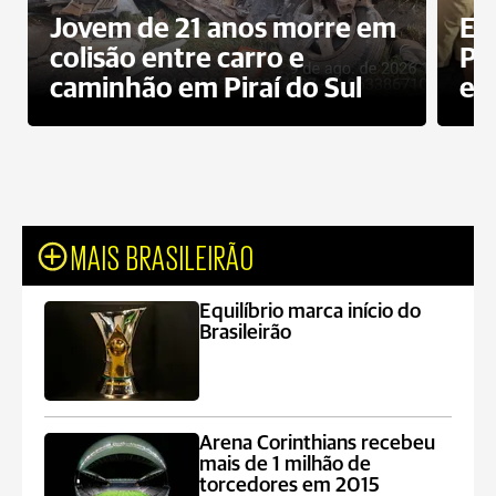
Jovem de 21 anos morre em
Ex
colisão entre carro e
Pe
caminhão em Piraí do Sul
en
MAIS BRASILEIRÃO
Equilíbrio marca início do
Brasileirão
Arena Corinthians recebeu
mais de 1 milhão de
torcedores em 2015