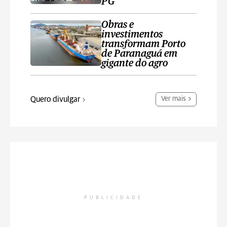
PG
Obras e
investimentos
transformam Porto
de Paranaguá em
gigante do agro
Quero divulgar
Ver mais
PUBLICIDADE