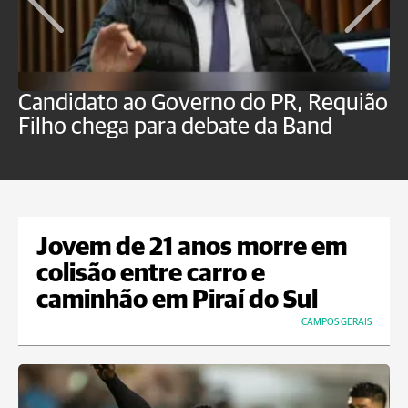
Candidato ao Governo do PR, Requião
S
Filho chega para debate da Band
p
B
Jovem de 21 anos morre em
colisão entre carro e
caminhão em Piraí do Sul
CAMPOS GERAIS