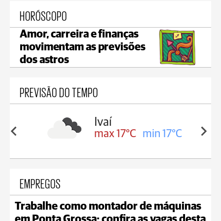
HORÓSCOPO
Amor, carreira e finanças
movimentam as previsões
dos astros
PREVISÃO DO TEMPO
lis
Ivaí
in 16°C
max 17°C
min 17°C
EMPREGOS
Trabalhe como montador de máquinas
em Ponta Grossa; confira as vagas desta