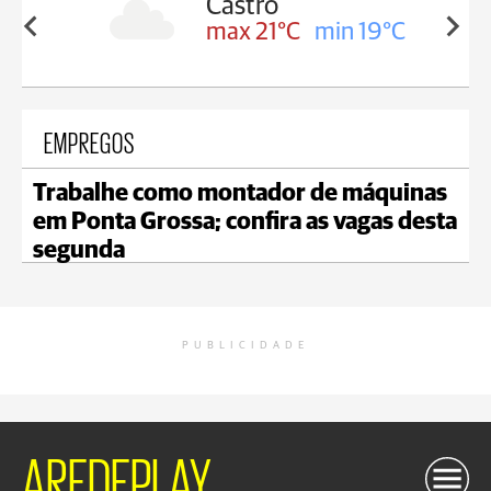
sa
Castro
in 18°C
max 21°C
min 19°C
EMPREGOS
Trabalhe como montador de máquinas
em Ponta Grossa; confira as vagas desta
segunda
PUBLICIDADE
AREDEPLAY