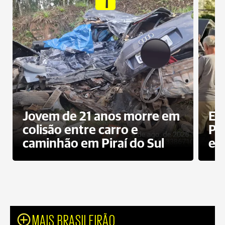
Jovem de 21 anos morre em
Ex
colisão entre carro e
Pe
caminhão em Piraí do Sul
en
MAIS BRASILEIRÃO