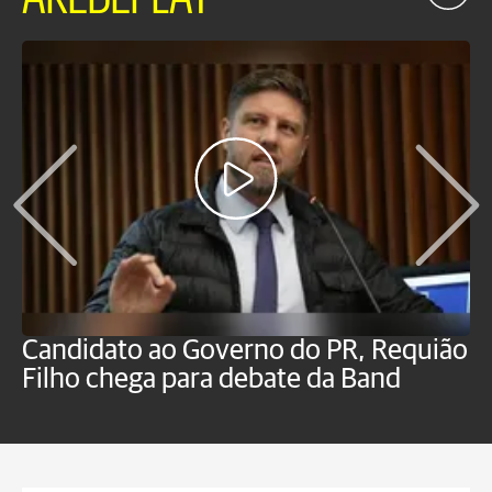
Candidato ao Governo do PR, Requião
S
Filho chega para debate da Band
p
B