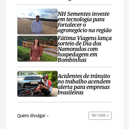
NH Sementes investe
em tecnologia para
fortalecer o
agronegócio na região
Fátima Viagens lança
sorteio de Dia dos
Namorados com
hospedagem em
Bombinhas
Acidentes de trânsito
no trabalho acendem
alerta para empresas
brasileiras
Quero divulgar
Ver mais