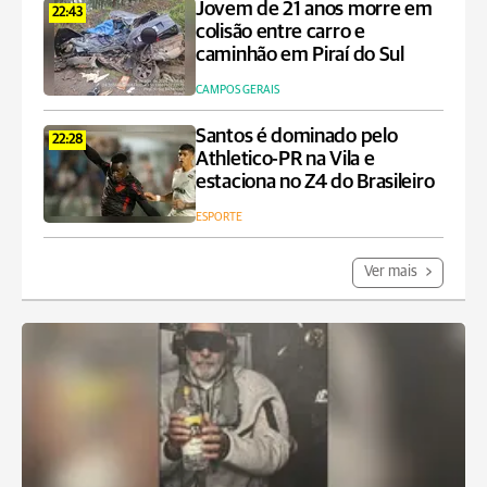
Jovem de 21 anos morre em
22:43
colisão entre carro e
caminhão em Piraí do Sul
CAMPOS GERAIS
Santos é dominado pelo
22:28
Athletico-PR na Vila e
estaciona no Z4 do Brasileiro
ESPORTE
Ver mais