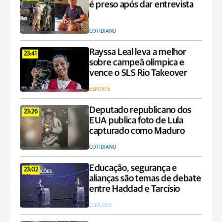
é preso após dar entrevista
COTIDIANO
Rayssa Leal leva a melhor
23:41
sobre campeã olímpica e
vence o SLS Rio Takeover
ESPORTE
Deputado republicano dos
23:26
EUA publica foto de Lula
capturado como Maduro
COTIDIANO
Educação, segurança e
23:02
alianças são temas de debate
entre Haddad e Tarcísio
ELEIÇÕES