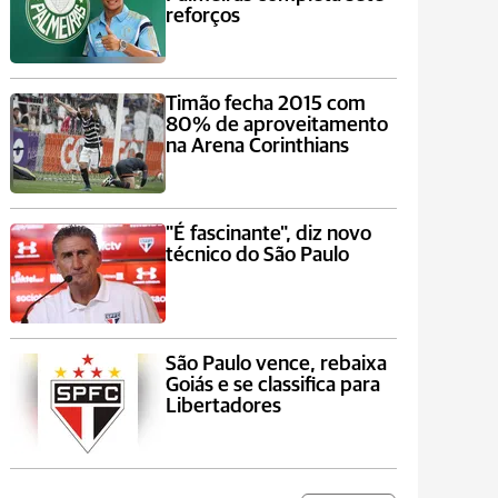
reforços
Timão fecha 2015 com
80% de aproveitamento
na Arena Corinthians
"É fascinante", diz novo
técnico do São Paulo
São Paulo vence, rebaixa
Goiás e se classifica para
Libertadores