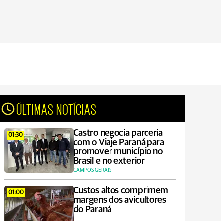
ÚLTIMAS NOTÍCIAS
Castro negocia parceria
01:30
com o Viaje Paraná para
promover município no
Brasil e no exterior
CAMPOS GERAIS
Custos altos comprimem
01:00
margens dos avicultores
do Paraná