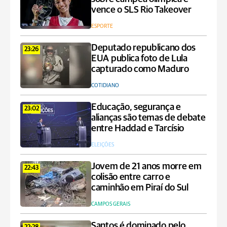
vence o SLS Rio Takeover
ESPORTE
Deputado republicano dos
23:26
EUA publica foto de Lula
capturado como Maduro
COTIDIANO
Educação, segurança e
23:02
alianças são temas de debate
entre Haddad e Tarcísio
ELEIÇÕES
Jovem de 21 anos morre em
22:43
colisão entre carro e
caminhão em Piraí do Sul
CAMPOS GERAIS
Santos é dominado pelo