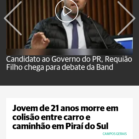
Candidato ao Governo do PR, Requião
S
Filho chega para debate da Band
p
B
Jovem de 21 anos morre em
colisão entre carro e
caminhão em Piraí do Sul
CAMPOS GERAIS