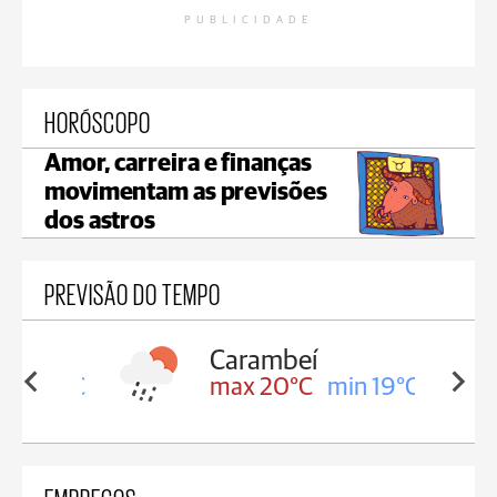
PUBLICIDADE
HORÓSCOPO
Amor, carreira e finanças
movimentam as previsões
dos astros
PREVISÃO DO TEMPO
Carambeí
in 19°C
max 20°C
min 19°C