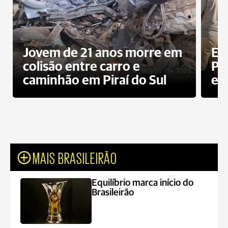
Jovem de 21 anos morre em
Ex
colisão entre carro e
Pe
caminhão em Piraí do Sul
en
MAIS BRASILEIRÃO
Equilíbrio marca início do
Brasileirão