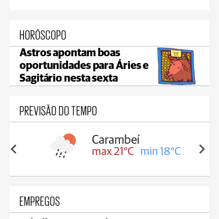
HORÓSCOPO
Astros apontam boas
oportunidades para Áries e
Sagitário nesta sexta
PREVISÃO DO TEMPO
Carambeí
in 18°C
max 21°C
min 18°C
EMPREGOS