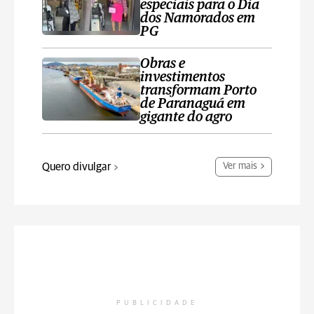
especiais para o Dia
dos Namorados em
PG
Obras e
investimentos
transformam Porto
de Paranaguá em
gigante do agro
Quero divulgar
Ver mais
PUBLICIDADE