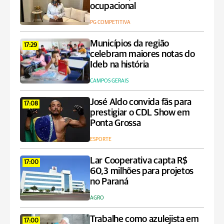
ocupacional
PG COMPETITIVA
Municípios da região
17:29
celebram maiores notas do
Ideb na história
CAMPOS GERAIS
José Aldo convida fãs para
17:08
prestigiar o CDL Show em
Ponta Grossa
ESPORTE
Lar Cooperativa capta R$
17:00
60,3 milhões para projetos
no Paraná
AGRO
Trabalhe como azulejista em
17:00