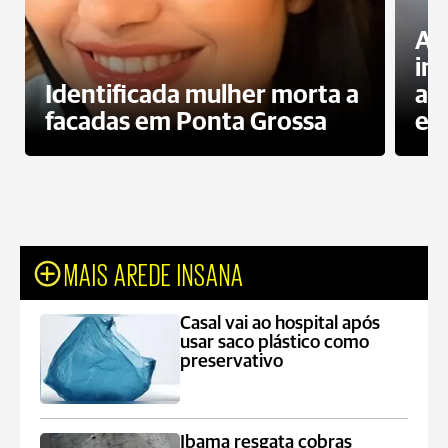
Al
in
Identificada mulher morta a
ag
facadas em Ponta Grossa
es
MAIS AREDE INSANA
Casal vai ao hospital após
usar saco plástico como
preservativo
Ibama resgata cobras