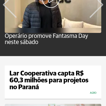
Operário promove Fantasma Day
R
neste sábado
c
Lar Cooperativa capta R$
60,3 milhões para projetos
no Paraná
AGRO