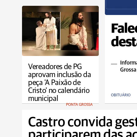
Fale
dest
Informa
Vereadores de PG
Grossa
aprovam inclusão da
peça 'A Paixão de
Cristo' no calendário
OBITUÁRIO
municipal
PONTA GROSSA
Castro convida ges
participarem das a