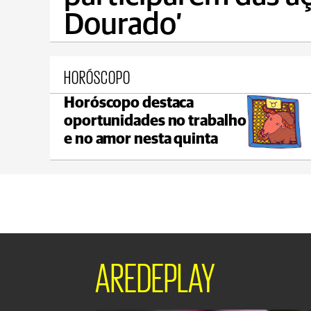
Dourado’
HORÓSCOPO
Horóscopo destaca
Castro
oportunidades no trabalho
max 21°C
min 19°C
e no amor nesta quinta
AREDEPLAY