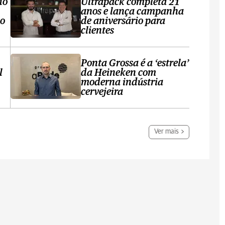
do
Ultrapack completa 21
anos e lança campanha
no
de aniversário para
clientes
Ponta Grossa é a ‘estrela’
l
da Heineken com
moderna indústria
cervejeira
Ver mais