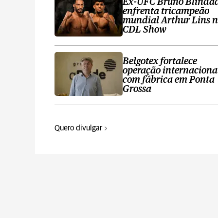
Ex-UFC Bruno Blinda
enfrenta tricampeão
mundial Arthur Lins 
CDL Show
Belgotex fortalece
operação internaciona
com fábrica em Ponta
Grossa
Quero divulgar