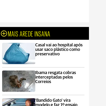
MAIS AREDE INSANA
Casal vai ao hospital após
usar saco plástico como
preservativo
Ibama resgata cobras
interceptadas pelos
Correios
‘Bandido Gato’ vira
modelo e faz 1º ensaio