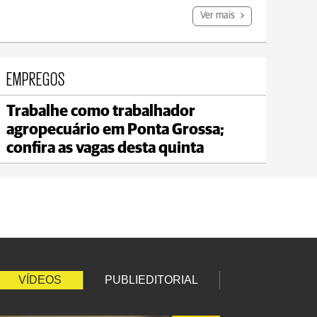
Ver mais
EMPREGOS
Trabalhe como trabalhador
Jaguariaíva
agropecuário em Ponta Grossa;
max 21°C
min 20°C
confira as vagas desta quinta
VÍDEOS
PUBLIEDITORIAL