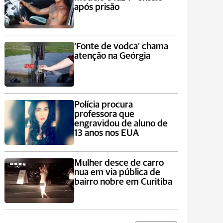
após prisão
‘Fonte de vodca’ chama
atenção na Geórgia
Polícia procura
professora que
engravidou de aluno de
13 anos nos EUA
Mulher desce de carro
nua em via pública de
bairro nobre em Curitiba