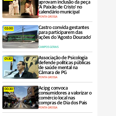
aprovam inclusão da peça
'A Paixão de Cristo' no
calendário municipal
PONTA GROSSA
Castro convida gestantes
02:00
para participarem das
ações do ‘Agosto Dourado’
CAMPOS GERAIS
Associação de Psicologia
01:30
defende políticas públicas
de saúde mental na
Câmara de PG
PONTA GROSSA
Acipg convoca
00:30
consumidores a valorizar o
comércio local nas
compras de Dia dos Pais
PONTA GROSSA