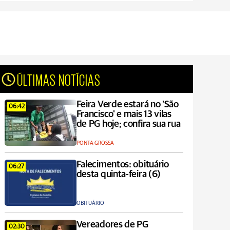
ÚLTIMAS NOTÍCIAS
Feira Verde estará no 'São
06:42
Francisco' e mais 13 vilas
de PG hoje; confira sua rua
PONTA GROSSA
Falecimentos: obituário
06:27
desta quinta-feira (6)
OBITUÁRIO
Vereadores de PG
02:30