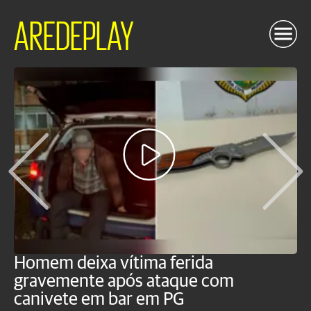
AREDEPLAY
Homem deixa vítima ferida
H
gravemente após ataque com
e
canivete em bar em PG