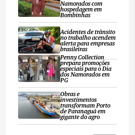
Namorados com
hospedagem em
Bombinhas
Acidentes de trânsito
no trabalho acendem
alerta para empresas
brasileiras
Penny Collection
prepara promoções
especiais para o Dia
dos Namorados em
PG
Obras e
investimentos
transformam Porto
de Paranaguá em
gigante do agro