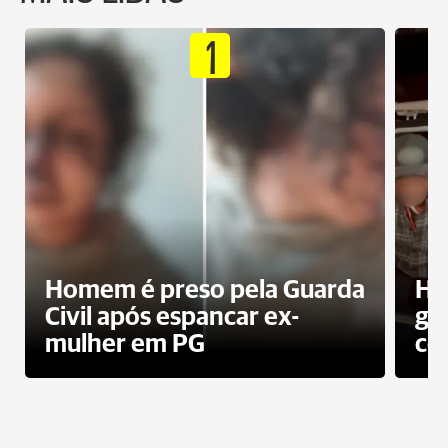
1
Homem é preso pela Guarda
Ho
Civil após espancar ex-
gr
mulher em PG
co