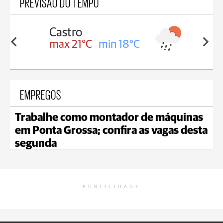
PREVISÃO DO TEMPO
Carambeí
in 18°C
max 20°C
min 18°C
EMPREGOS
Trabalhe como montador de máquinas
em Ponta Grossa; confira as vagas desta
segunda
PUBLICIDADE