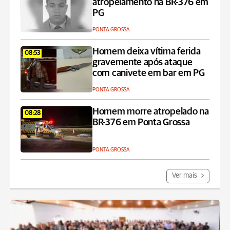
atropelamento na BR-376 em
PG
PONTA GROSSA
Homem deixa vítima ferida
08:53
gravemente após ataque
com canivete em bar em PG
PONTA GROSSA
Homem morre atropelado na
08:28
BR-376 em Ponta Grossa
PONTA GROSSA
Ver mais