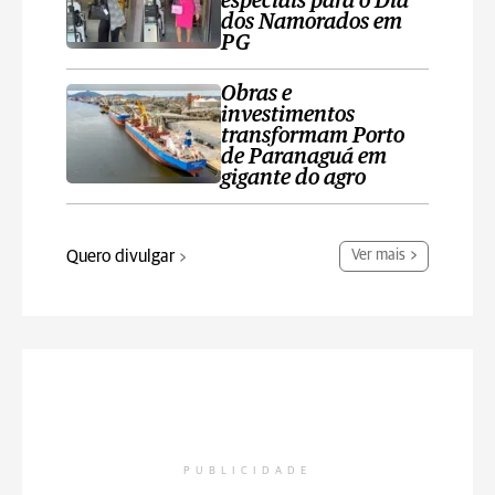
especiais para o Dia
dos Namorados em
PG
Obras e
investimentos
transformam Porto
de Paranaguá em
gigante do agro
Quero divulgar
Ver mais
PUBLICIDADE