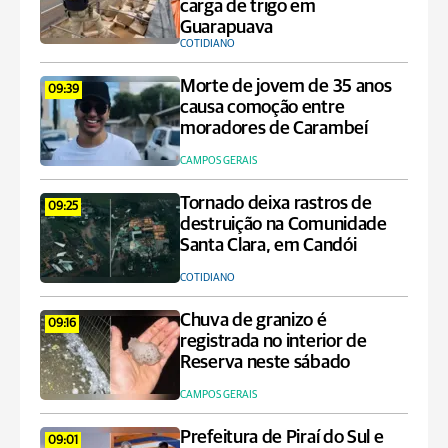
carga de trigo em
Guarapuava
COTIDIANO
Morte de jovem de 35 anos
09:39
causa comoção entre
moradores de Carambeí
CAMPOS GERAIS
Tornado deixa rastros de
09:25
destruição na Comunidade
Santa Clara, em Candói
COTIDIANO
Chuva de granizo é
09:16
registrada no interior de
Reserva neste sábado
CAMPOS GERAIS
Prefeitura de Piraí do Sul e
09:01