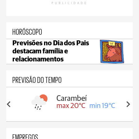
PUBLICIDADE
HORÓSCOPO
Previsões no Dia dos Pais
destacam família e
relacionamentos
PREVISÃO DO TEMPO
Carambeí
in 19°C
max 20°C
min 19°C
EMPREGOS