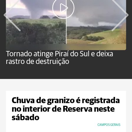
Tornado atinge Piraí do Sul e deixa
H
rastro de destruição
C
m
Chuva de granizo é registrada
no interior de Reserva neste
sábado
CAMPOS GERAIS