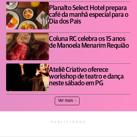
Planalto Select Hotel prepara
café da manhã especial para o
Dia dos Pais
Coluna RC celebra os 15 anos
de Manoela Menarim Requião
Ateliê Criativo oferece
workshop de teatro e dança
neste sábado em PG
Ver mais
PUBLICIDADE