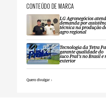
CONTEÚDO DE MARCA
LG Agronegócios aten
demanda por assistên
técnica na produção d
agro regional
Tecnologia da Tetra P
garante qualidade do
suco Prat’s no Brasil e 
exterior
Quero divulgar