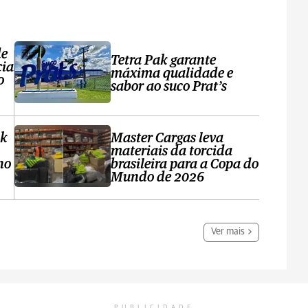
de
Tetra Pak garante
cia
máxima qualidade e
o
sabor ao suco Prat’s
ak
Master Cargas leva
materiais da torcida
no
brasileira para a Copa do
Mundo de 2026
Ver mais
PUBLICIDADE