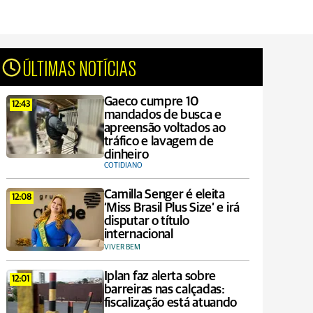
ÚLTIMAS NOTÍCIAS
Gaeco cumpre 10
12:43
mandados de busca e
apreensão voltados ao
tráfico e lavagem de
dinheiro
COTIDIANO
Camilla Senger é eleita
12:08
‘Miss Brasil Plus Size’ e irá
disputar o título
internacional
VIVER BEM
Iplan faz alerta sobre
12:01
barreiras nas calçadas:
fiscalização está atuando