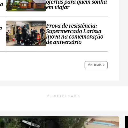
ofertas para quem sonha
sa
em viajar
Prova de resistência:
a
Supermercado Larissa
inova na comemoração
de aniversário
Ver mais
PUBLICIDADE