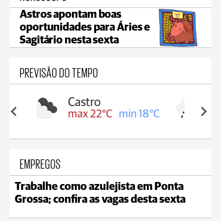
Astros apontam boas
oportunidades para Áries e
Sagitário nesta sexta
PREVISÃO DO TEMPO
Carambeí
in 18°C
max 21°C
min 18°C
EMPREGOS
Trabalhe como azulejista em Ponta
Grossa; confira as vagas desta sexta