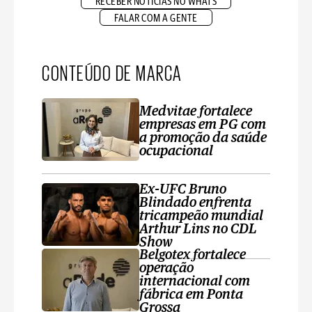
RECEBER NOTÍCIAS NO WHATS
FALAR COM A GENTE
CONTEÚDO DE MARCA
Medvitae fortalece
empresas em PG com
a promoção da saúde
ocupacional
Ex-UFC Bruno
Blindado enfrenta
tricampeão mundial
Arthur Lins no CDL
Show
Belgotex fortalece
operação
internacional com
fábrica em Ponta
Grossa