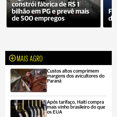
constrói fábrica de RS 1
bilhão em PG e prevê mais
Fa
de 500 empregos
des
MAIS AGRO
Custos altos comprimem
margens dos avicultores do
Paraná
Após tarifaço, Haiti compra
mais vinho brasileiro do que
os EUA