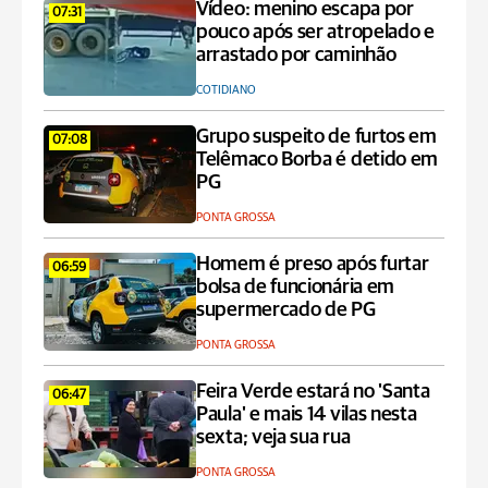
Vídeo: menino escapa por
07:31
pouco após ser atropelado e
arrastado por caminhão
COTIDIANO
Grupo suspeito de furtos em
07:08
Telêmaco Borba é detido em
PG
PONTA GROSSA
Homem é preso após furtar
06:59
bolsa de funcionária em
supermercado de PG
PONTA GROSSA
Feira Verde estará no 'Santa
06:47
Paula' e mais 14 vilas nesta
sexta; veja sua rua
PONTA GROSSA