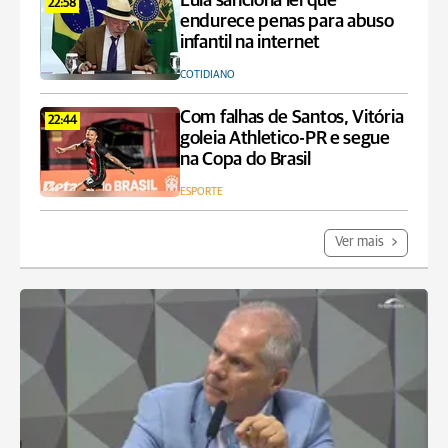
Lula sanciona lei que
22:58
endurece penas para abuso
infantil na internet
COTIDIANO
Com falhas de Santos, Vitória
22:44
goleia Athletico-PR e segue
na Copa do Brasil
ESPORTE
Ver mais