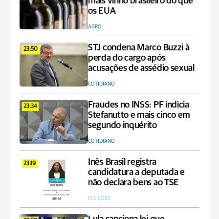
mais vinho brasileiro do que
os EUA
AGRO
STJ condena Marco Buzzi à
23:50
perda do cargo após
acusações de assédio sexual
COTIDIANO
Fraudes no INSS: PF indicia
23:34
Stefanutto e mais cinco em
segundo inquérito
COTIDIANO
Inês Brasil registra
23:19
candidatura a deputada e
não declara bens ao TSE
ELEIÇÕES