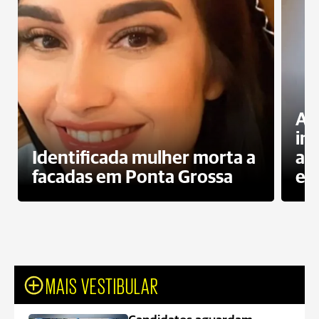
Al
in
Identificada mulher morta a
ag
facadas em Ponta Grossa
es
MAIS VESTIBULAR