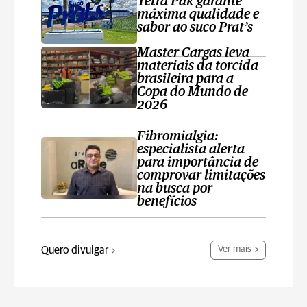
Tetra Pak garante
máxima qualidade e
sabor ao suco Prat’s
Master Cargas leva
materiais da torcida
brasileira para a
Copa do Mundo de
2026
Fibromialgia:
especialista alerta
para importância de
comprovar limitações
na busca por
benefícios
Quero divulgar
Ver mais