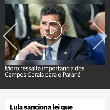
Moro ressalta importância dos
E
Campos Gerais para o Paraná
m
Lula sanciona lei que