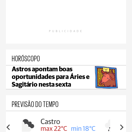
PUBLICIDADE
HORÓSCOPO
Astros apontam boas
oportunidades para Áries e
Sagitário nesta sexta
PREVISÃO DO TEMPO
Carambeí
in 18°C
max 21°C
min 18°C