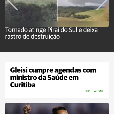
Tornado atinge Piraí do Sul e deixa
H
rastro de destruição
C
m
Gleisi cumpre agendas com
ministro da Saúde em
Curitiba
CURITIBA E RMC