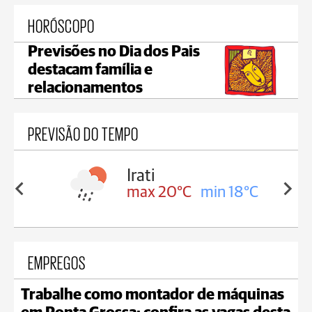
HORÓSCOPO
Previsões no Dia dos Pais
destacam família e
relacionamentos
PREVISÃO DO TEMPO
Ipiranga
in 18°C
max 15°C
min 15°C
EMPREGOS
Trabalhe como montador de máquinas