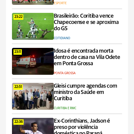
ESPORTE
Brasileirão: Coritiba vence
23:22
Chapecoense e se aproxima
do G5
COTIDIANO
Idosa é encontrada morta
23:11
dentro de casa na Vila Odete
em Ponta Grossa
PONTA GROSSA
Gleisi cumpre agendas com
22:51
ministro da Saúde em
Curitiba
CURITIBA E RMC
Ex-Corinthians, Jadson é
22:36
preso por violência
doméstica no Paraná