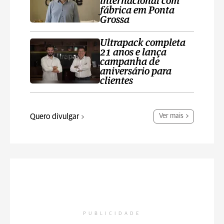
internacional com
fábrica em Ponta
Grossa
Ultrapack completa
21 anos e lança
campanha de
aniversário para
clientes
Quero divulgar
Ver mais
PUBLICIDADE