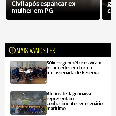
Civil após espancar ex-
gr
mulher em PG
co
MAIS VAMOS LER
Sólidos geométricos viram
brinquedos em turma
multisseriada de Reserva
Alunos de Jaguariaíva
representam
conhecimentos em cenário
marítimo