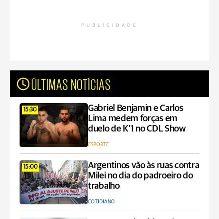
PUBLICIDADE
ÚLTIMAS NOTÍCIAS
Gabriel Benjamin e Carlos
15:30
Lima medem forças em
duelo de K’1 no CDL Show
ESPORTE
Argentinos vão às ruas contra
15:00
Milei no dia do padroeiro do
trabalho
COTIDIANO