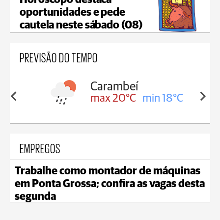
oportunidades e pede
cautela neste sábado (08)
PREVISÃO DO TEMPO
Carambeí
in 18°C
max 20°C
min 18°C
EMPREGOS
Trabalhe como montador de máquinas
em Ponta Grossa; confira as vagas desta
segunda