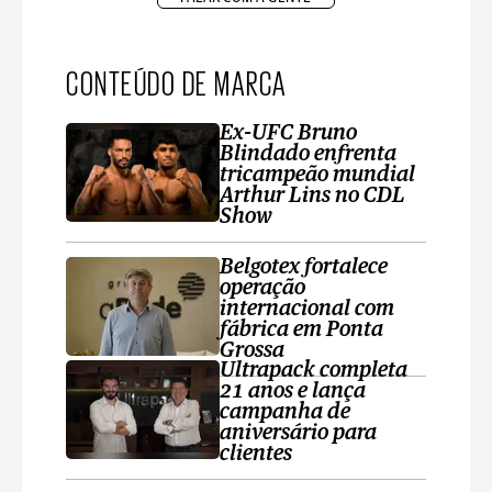
CONTEÚDO DE MARCA
Ex-UFC Bruno
Blindado enfrenta
tricampeão mundial
Arthur Lins no CDL
Show
Belgotex fortalece
operação
internacional com
fábrica em Ponta
Grossa
Ultrapack completa
21 anos e lança
campanha de
aniversário para
clientes