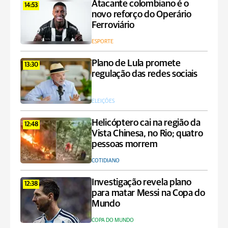
Atacante colombiano é o
14:53
novo reforço do Operário
Ferroviário
ESPORTE
Plano de Lula promete
13:30
regulação das redes sociais
ELEIÇÕES
Helicóptero cai na região da
12:48
Vista Chinesa, no Rio; quatro
pessoas morrem
COTIDIANO
Investigação revela plano
12:38
para matar Messi na Copa do
Mundo
COPA DO MUNDO