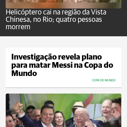
Helicóptero cai na região da Vista
C
Chinesa, no Rio; quatro pessoas
a
morrem
o
Investigação revela plano
para matar Messi na Copa do
Mundo
COPA DO MUNDO