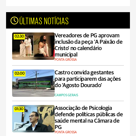
ÚLTIMAS NOTÍCIAS
Vereadores de PG aprovam
02:30
inclusão da peça 'A Paixão de
Cristo' no calendário
municipal
PONTA GROSSA
Castro convida gestantes
02:00
para participarem das ações
do ‘Agosto Dourado’
CAMPOS GERAIS
Associação de Psicologia
01:30
defende políticas públicas de
saúde mental na Câmara de
PG
PONTA GROSSA