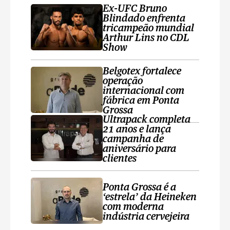
Ex-UFC Bruno
Blindado enfrenta
tricampeão mundial
Arthur Lins no CDL
Show
Belgotex fortalece
operação
internacional com
fábrica em Ponta
Grossa
Ultrapack completa
21 anos e lança
campanha de
aniversário para
clientes
Ponta Grossa é a
‘estrela’ da Heineken
com moderna
indústria cervejeira