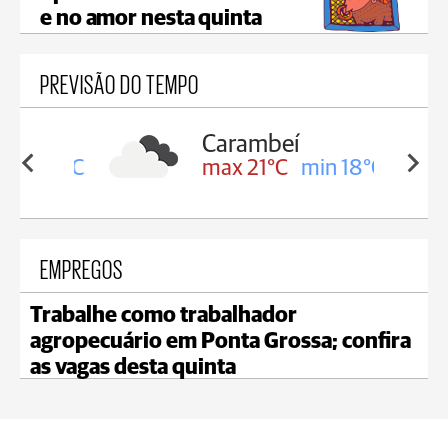
e no amor nesta quinta
PREVISÃO DO TEMPO
Carambeí
in 19°C
max 21°C
min 18°C
EMPREGOS
Trabalhe como trabalhador
agropecuário em Ponta Grossa; confira
as vagas desta quinta