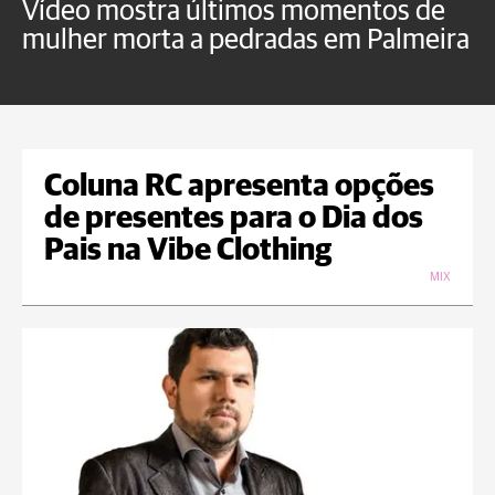
Vídeo mostra últimos momentos de
"
mulher morta a pedradas em Palmeira
c
U
Coluna RC apresenta opções
de presentes para o Dia dos
Pais na Vibe Clothing
MIX