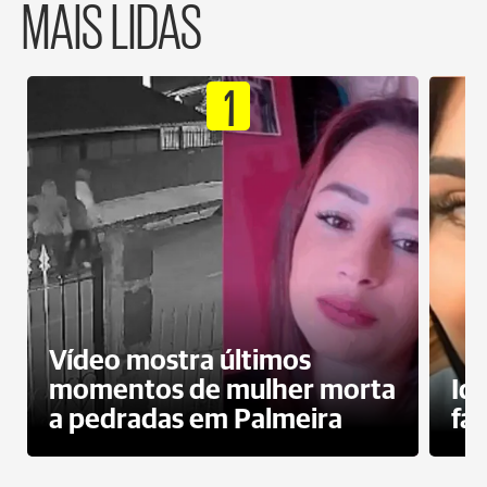
MAIS LIDAS
1
Vídeo mostra últimos
momentos de mulher morta
Id
a pedradas em Palmeira
fa