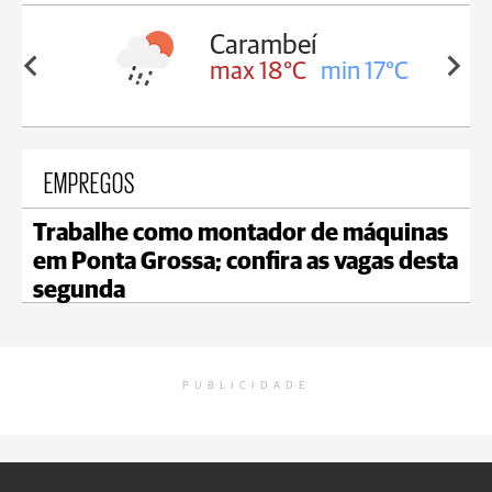
Carambeí
in 18°C
max 18°C
min 17°C
EMPREGOS
Trabalhe como montador de máquinas
em Ponta Grossa; confira as vagas desta
segunda
PUBLICIDADE