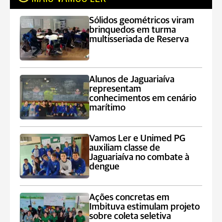
Sólidos geométricos viram
brinquedos em turma
multisseriada de Reserva
Alunos de Jaguariaíva
representam
conhecimentos em cenário
marítimo
Vamos Ler e Unimed PG
auxiliam classe de
Jaguariaíva no combate à
dengue
Ações concretas em
Imbituva estimulam projeto
sobre coleta seletiva