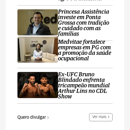
Princesa Assistência
investe em Ponta
Grossa com tradição
e cuidado com as
famílias
Medvitae fortalece
empresas em PG com
a promoção da saúde
ocupacional
Ex-UFC Bruno
Blindado enfrenta
tricampeão mundial
Arthur Lins no CDL
Show
Quero divulgar
Ver mais