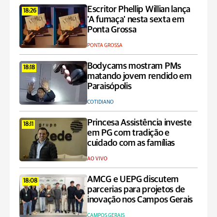
Escritor Phellip Willian lança
18:26
'A fumaça' nesta sexta em
Ponta Grossa
PONTA GROSSA
Bodycams mostram PMs
18:18
matando jovem rendido em
Paraisópolis
COTIDIANO
Princesa Assistência investe
18:11
em PG com tradição e
cuidado com as famílias
AO VIVO
AMCG e UEPG discutem
18:08
parcerias para projetos de
inovação nos Campos Gerais
CAMPOS GERAIS