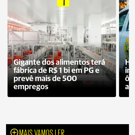
Gigante dos alimentos terá
Ho
fábrica de R$ 1 bi em PG e
im
prevê mais de 500
ôn
empregos
ac
MAIS VAMOS LER