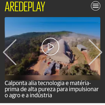
AREDEPLAY
Calponta alia tecnologia e matéria-
K
prima de alta pureza para impulsionar
c
o agro e a indústria
e