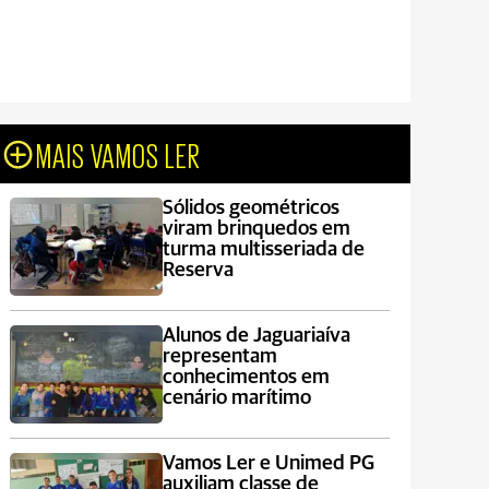
MAIS VAMOS LER
Sólidos geométricos
viram brinquedos em
turma multisseriada de
Reserva
Alunos de Jaguariaíva
representam
conhecimentos em
cenário marítimo
Vamos Ler e Unimed PG
auxiliam classe de