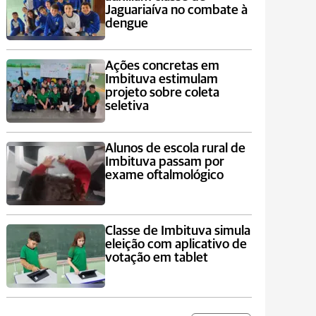
Jaguariaíva no combate à
dengue
Ações concretas em
Imbituva estimulam
projeto sobre coleta
seletiva
Alunos de escola rural de
Imbituva passam por
exame oftalmológico
Classe de Imbituva simula
eleição com aplicativo de
votação em tablet