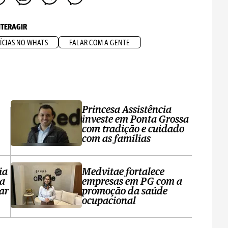
NTERAGIR
ÍCIAS NO WHATS
FALAR COM A GENTE
Princesa Assistência
investe em Ponta Grossa
com tradição e cuidado
com as famílias
ia
Medvitae fortalece
ta
empresas em PG com a
ar
promoção da saúde
ocupacional