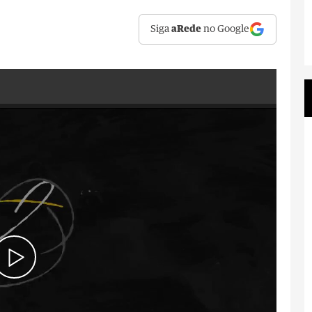
Siga
aRede
no Google