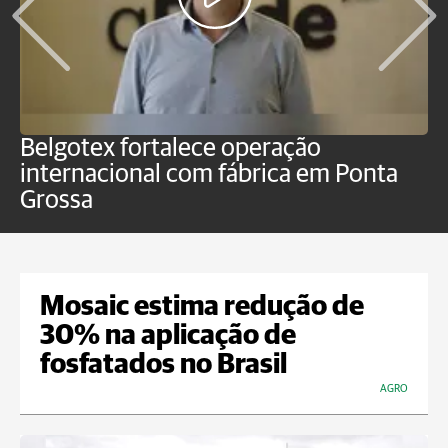
Belgotex fortalece operação
J
internacional com fábrica em Ponta
a
Grossa
Mosaic estima redução de
30% na aplicação de
fosfatados no Brasil
AGRO