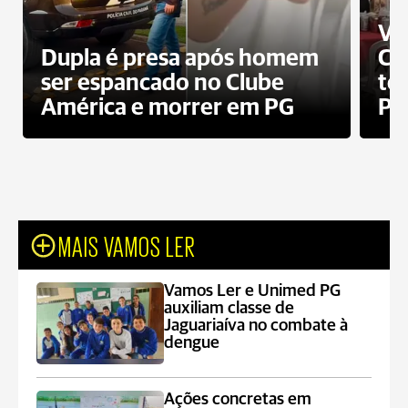
Ví
Dupla é presa após homem
Cl
ser espancado no Clube
te
América e morrer em PG
PG
MAIS VAMOS LER
Vamos Ler e Unimed PG
auxiliam classe de
Jaguariaíva no combate à
dengue
Ações concretas em