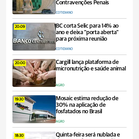
Contravenções Penais
COTIDIANO
BC corta Selic para 14% ao
20:09
ano e deixa "porta aberta"
para próxima reunião
COTIDIANO
Cargill lança plataforma de
20:00
micronutrição e saúde animal
AGRO
Mosaic estima redução de
19:30
30% na aplicação de
fosfatados no Brasil
AGRO
Quinta-feira será nublada e
18:30