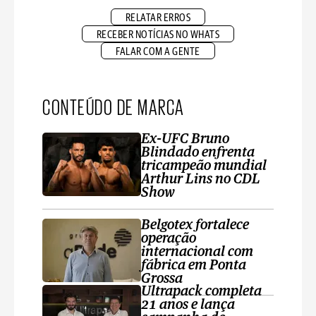
RELATAR ERROS
RECEBER NOTÍCIAS NO WHATS
FALAR COM A GENTE
CONTEÚDO DE MARCA
Ex-UFC Bruno
Blindado enfrenta
tricampeão mundial
Arthur Lins no CDL
Show
Belgotex fortalece
operação
internacional com
fábrica em Ponta
Grossa
Ultrapack completa
21 anos e lança