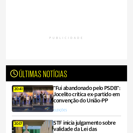
PUBLICIDADE
ÚLTIMAS NOTÍCIAS
"Fui abandonado pelo PSDB":
20:41
Jocelito critica ex-partido em
convenção do União-PP
ELEIÇÕES
STF inicia julgamento sobre
20:17
validade da Lei das