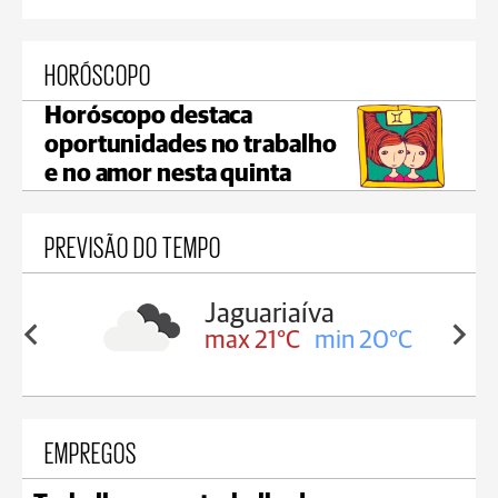
HORÓSCOPO
Horóscopo destaca
oportunidades no trabalho
e no amor nesta quinta
PREVISÃO DO TEMPO
riaíva
Tibagi
1°C
min 20°C
max 23°C
min 20°C
EMPREGOS