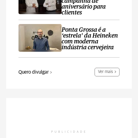
campanha de
aniversário para
clientes
Ponta Grossa é a
‘estrela’ da Heineken
com moderna
indústria cervejeira
Quero divulgar
Ver mais
PUBLICIDADE