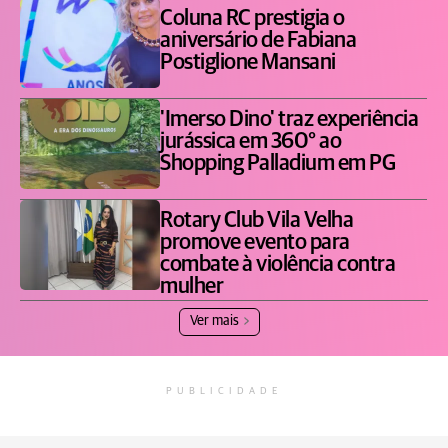
Coluna RC prestigia o
aniversário de Fabiana
Postiglione Mansani
'Imerso Dino' traz experiência
jurássica em 360° ao
Shopping Palladium em PG
Rotary Club Vila Velha
promove evento para
combate à violência contra
mulher
Ver mais
PUBLICIDADE