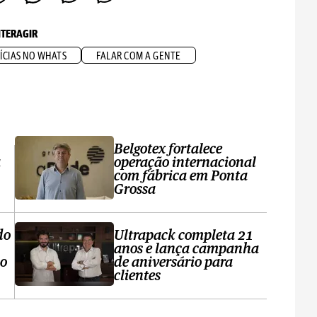
NTERAGIR
ÍCIAS NO WHATS
FALAR COM A GENTE
Belgotex fortalece
a
operação internacional
com fábrica em Ponta
Grossa
do
Ultrapack completa 21
anos e lança campanha
no
de aniversário para
clientes