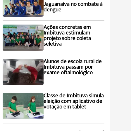
Jaguariaíva no combate à
dengue
Ações concretas em
Imbituva estimulam
projeto sobre coleta
seletiva
Alunos de escola rural de
Imbituva passam por
exame oftalmológico
Classe de Imbituva simula
eleição com aplicativo de
votação em tablet