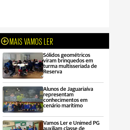
MAIS VAMOS LER
Sólidos geométricos
viram brinquedos em
turma multisseriada de
Reserva
Alunos de Jaguariaíva
representam
conhecimentos em
cenário marítimo
Vamos Ler e Unimed PG
auxiliam classe de