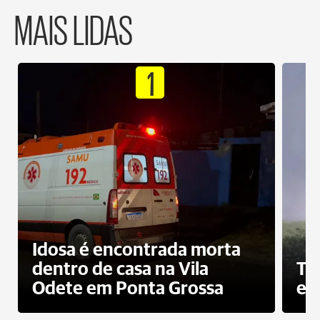
MAIS LIDAS
1
Idosa é encontrada morta
dentro de casa na Vila
To
Odete em Ponta Grossa
e 