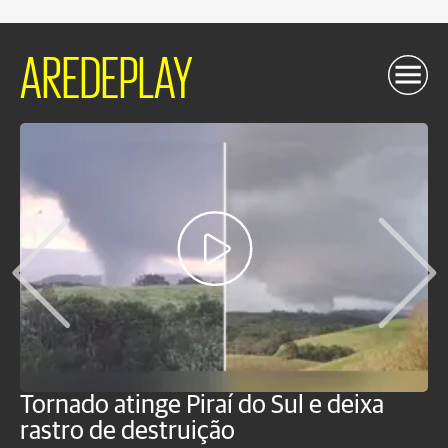
AREDEPLAY
Tornado atinge Piraí do Sul e deixa
H
rastro de destruição
C