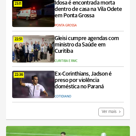
Idosa é encontrada morta
23:11
dentro de casa na Vila Odete
em Ponta Grossa
PONTA GROSSA
Gleisi cumpre agendas com
22:51
ministro da Saúde em
Curitiba
CURITIBA E RMC
Ex-Corinthians, Jadson é
22:36
preso por violência
doméstica no Paraná
COTIDIANO
Ver mais