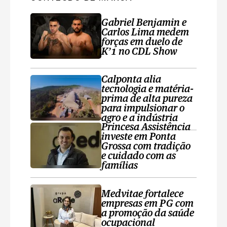
Gabriel Benjamin e
Carlos Lima medem
forças em duelo de
K’1 no CDL Show
Calponta alia
tecnologia e matéria-
prima de alta pureza
para impulsionar o
agro e a indústria
Princesa Assistência
investe em Ponta
Grossa com tradição
e cuidado com as
famílias
Medvitae fortalece
empresas em PG com
a promoção da saúde
ocupacional