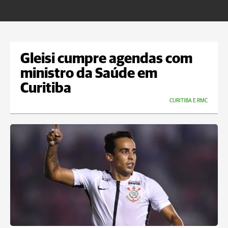
m
Gleisi cumpre agendas com
ministro da Saúde em
Curitiba
CURITIBA E RMC