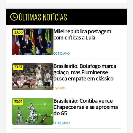
ÚLTIMAS NOTÍCIAS
Milei republica postagem
23:56
com críticas a Lula
COTIDIANO
Brasileirão: Botafogo marca
23:37
golaço, mas Fluminense
busca empate em clássico
ESPORTE
Brasileirão: Coritiba vence
23:22
Chapecoense e se aproxima
do G5
COTIDIANO