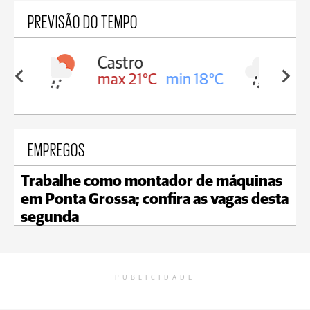
PREVISÃO DO TEMPO
Carambeí
in 18°C
max 20°C
min 18°C
EMPREGOS
Trabalhe como montador de máquinas
em Ponta Grossa; confira as vagas desta
segunda
PUBLICIDADE