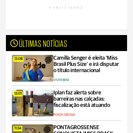
PUBLICIDADE
ÚLTIMAS NOTÍCIAS
Camilla Senger é eleita ‘Miss
12:08
Brasil Plus Size’ e irá disputar
o título internacional
VIVER BEM
Iplan faz alerta sobre
12:01
barreiras nas calçadas:
fiscalização está atuando
PONTA GROSSA
PONTAGROSSENSE
11:54