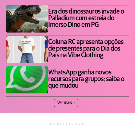
Era dos dinossauros invade o
Palladium com estreia do
Imerso Dino em PG
Coluna RC apresenta opções
de presentes para o Dia dos
Pais na Vibe Clothing
WhatsApp ganha novos
recursos para grupos; saiba o
que mudou
Ver mais
PUBLICIDADE