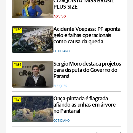
CONQUISTA 'MISS BRASIL
PLUS SIZE'
AO VIVO
Acidente Voepass: PF aponta
11:39
gelo e falhas operacionais
como causa da queda
COTIDIANO
Sergio Moro destaca projetos
11:34
para disputa do Governo do
Paraná
ELEIÇÕES
Onça-pintada é flagrada
11:31
afiando as unhas em árvore
no Pantanal
COTIDIANO