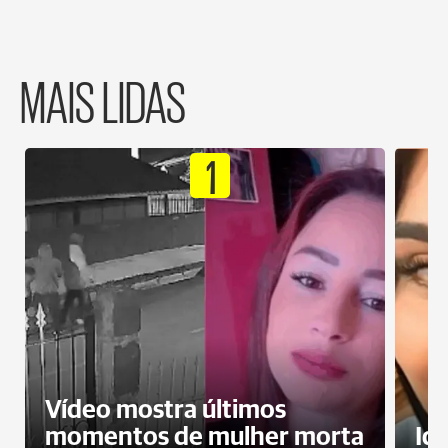
MAIS LIDAS
1
Vídeo mostra últimos
momentos de mulher morta
Id