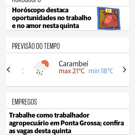
Horóscopo destaca
oportunidades no trabalho
e no amor nesta quinta
PREVISÃO DO TEMPO
Carambeí
in 18°C
max 21°C
min 18°C
EMPREGOS
Trabalhe como trabalhador
agropecuário em Ponta Grossa; confira
as vagas desta quinta