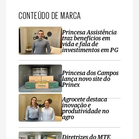
CONTEÚDO DE MARCA
Princesa Assistência
traz benefícios em
vida e fala de
investimentos em PG
Princesa dos Campos
lança novo site do
Prinex
Agrocete destaca
inovação e
produtividade no
agro
Diretrizes do MTE