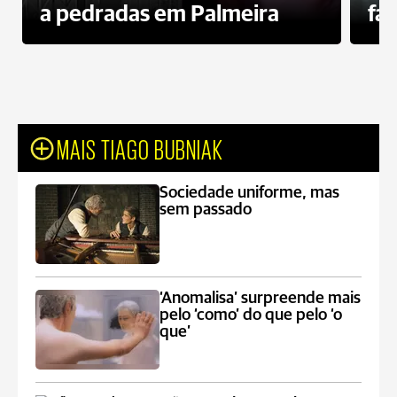
a pedradas em Palmeira
fa
MAIS TIAGO BUBNIAK
Sociedade uniforme, mas
sem passado
‘Anomalisa’ surpreende mais
pelo ‘como’ do que pelo ‘o
que’