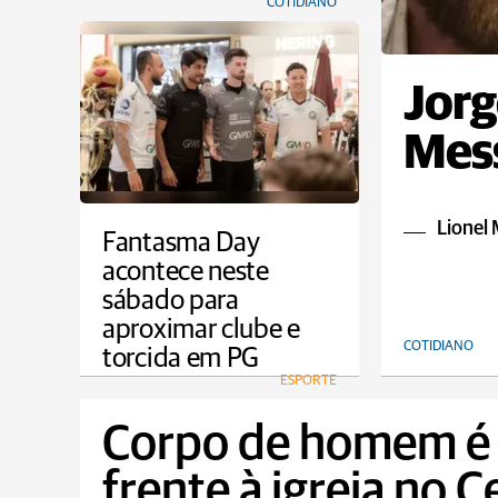
COTIDIANO
Jorg
Mess
Lionel 
Fantasma Day
acontece neste
sábado para
aproximar clube e
COTIDIANO
torcida em PG
ESPORTE
Corpo de homem é
frente à igreja no 