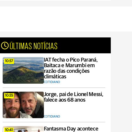
ÚLTIMAS NOTÍCIAS
IAT fecha o Pico Paraná,
10:57
Baitaca e Marumbi em
razão das condições
climáticas
COTIDIANO
Jorge, pai de Lionel Messi,
10:55
falece aos 68 anos
COTIDIANO
Fantasma Day acontece
10:41