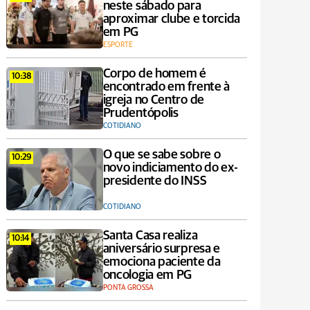
neste sábado para
aproximar clube e torcida
em PG
ESPORTE
Corpo de homem é
10:38
encontrado em frente à
igreja no Centro de
Prudentópolis
COTIDIANO
O que se sabe sobre o
10:29
novo indiciamento do ex-
presidente do INSS
COTIDIANO
Santa Casa realiza
10:14
aniversário surpresa e
emociona paciente da
oncologia em PG
PONTA GROSSA