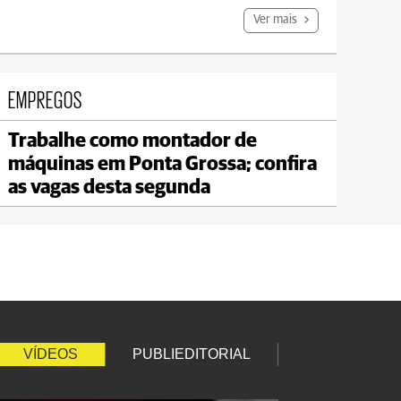
Ver mais
EMPREGOS
Trabalhe como montador de
Carambeí
máquinas em Ponta Grossa; confira
max 20°C
min 18°C
as vagas desta segunda
VÍDEOS
PUBLIEDITORIAL