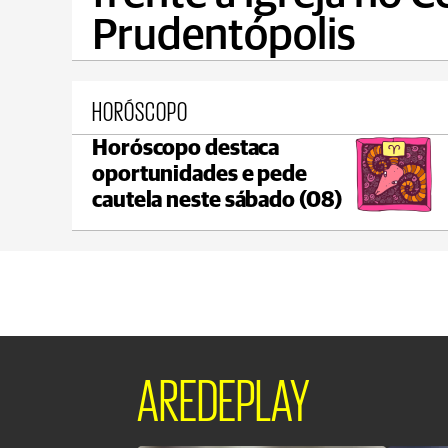
Prudentópolis
HORÓSCOPO
Horóscopo destaca
Ponta Grossa
oportunidades e pede
max 20°C
min 18°C
cautela neste sábado (08)
AREDEPLAY