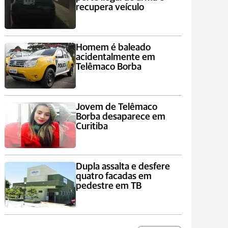
recupera veículo
Homem é baleado
acidentalmente em
Telêmaco Borba
Jovem de Telêmaco
Borba desaparece em
Curitiba
Dupla assalta e desfere
quatro facadas em
pedestre em TB