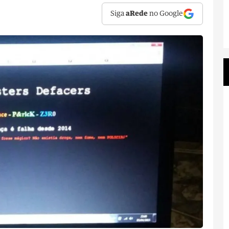
Siga
aRede
no Google