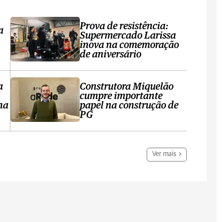
Prova de resistência:
a
Supermercado Larissa
inova na comemoração
de aniversário
a
Construtora Miquelão
cumpre importante
ha
papel na construção de
PG
Ver mais