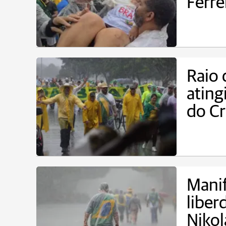
Ferre
Raio 
ating
do Cr
Manif
liber
Nikol