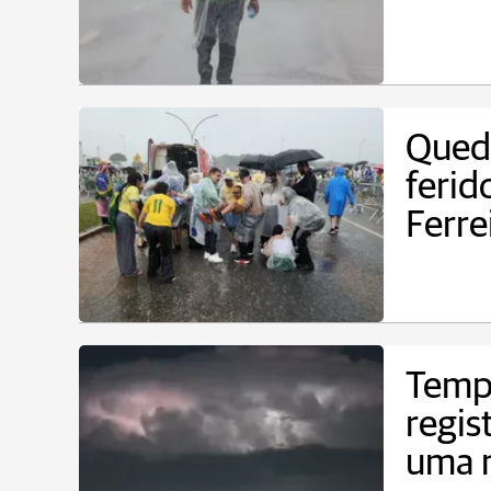
Queda
ferid
Ferre
Tempe
regis
uma 