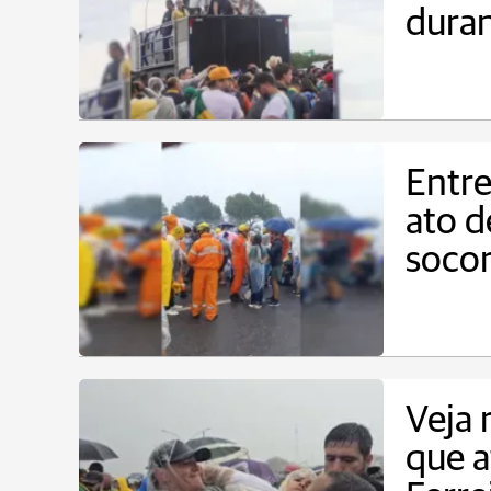
duran
Entre
ato d
socor
Veja 
que a