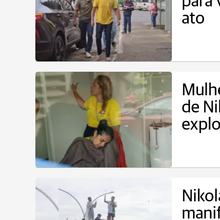
para 
ato
Mulhe
de Ni
explo
Nikol
manif