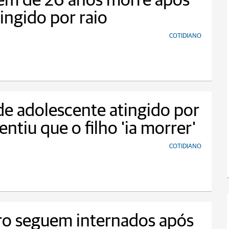
m de 26 anos morre após
tingido por raio
COTIDIANO
e adolescente atingido por
sentiu que o filho 'ia morrer'
COTIDIANO
ro seguem internados após