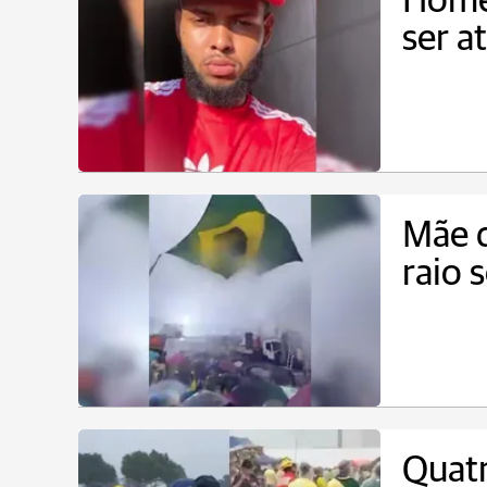
Home
ser a
Mãe d
raio 
Quat