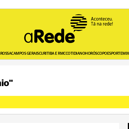
GROSSA
CAMPOS GERAIS
CURITIBA E RMC
COTIDIANO
HORÓSCOPO
ESPORTE
MI
aio"