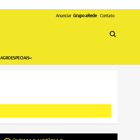
Anunciar
Grupo aRede
Contato
X
AGRO
ESPECIAIS