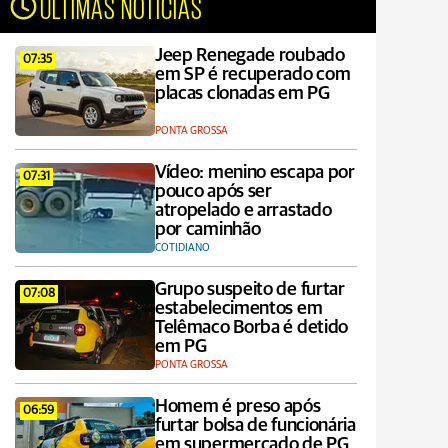
ÚLTIMAS NOTÍCIAS
Jeep Renegade roubado
07:35
em SP é recuperado com
placas clonadas em PG
PONTA GROSSA
Vídeo: menino escapa por
07:31
pouco após ser
atropelado e arrastado
por caminhão
COTIDIANO
Grupo suspeito de furtar
07:08
estabelecimentos em
Telêmaco Borba é detido
em PG
PONTA GROSSA
Homem é preso após
06:59
furtar bolsa de funcionária
em supermercado de PG