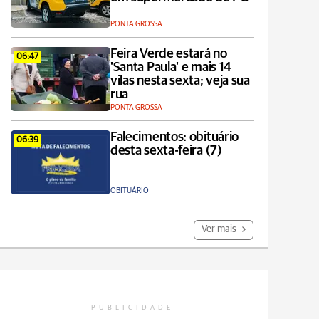
PONTA GROSSA
Feira Verde estará no
06:47
'Santa Paula' e mais 14
vilas nesta sexta; veja sua
rua
PONTA GROSSA
Falecimentos: obituário
06:39
desta sexta-feira (7)
OBITUÁRIO
Ver mais
PUBLICIDADE