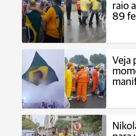
raio 
89 fe
Veja 
mome
manif
Nikol