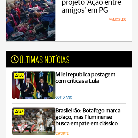
projeto 'Ação entre
amigos' em PG
VAMOS LER
ÚLTIMAS NOTÍCIAS
Milei republica postagem
23:56
com críticas a Lula
COTIDIANO
Brasileirão: Botafogo marca
23:37
golaço, mas Fluminense
busca empate em clássico
ESPORTE