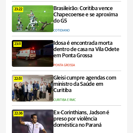
Brasileirão: Coritiba vence
23:22
Chapecoense e se aproxima
do G5
COTIDIANO
Idosa é encontrada morta
23:11
dentro de casa na Vila Odete
em Ponta Grossa
PONTA GROSSA
Gleisi cumpre agendas com
22:51
ministro da Saúde em
Curitiba
CURITIBA E RMC
Ex-Corinthians, Jadson é
22:36
preso por violência
doméstica no Paraná