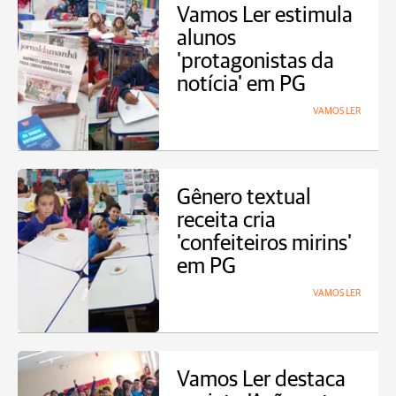
Vamos Ler estimula
alunos
'protagonistas da
notícia' em PG
VAMOS LER
Gênero textual
receita cria
'confeiteiros mirins'
em PG
VAMOS LER
Vamos Ler destaca