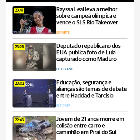
Rayssa Leal leva a melhor
23:41
sobre campeã olímpica e
vence o SLS Rio Takeover
ESPORTE
Deputado republicano dos
23:26
EUA publica foto de Lula
capturado como Maduro
COTIDIANO
Educação, segurança e
23:02
alianças são temas de debate
entre Haddad e Tarcísio
ELEIÇÕES
Jovem de 21 anos morre em
22:43
colisão entre carro e
caminhão em Piraí do Sul