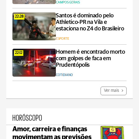
CAMPOS GERAIS
Santos é dominado pelo
22:28
Athletico-PR na Vila e
estaciona no Z4 do Brasileiro
ESPORTE
Homem é encontrado morto
22:12
com golpes de faca em
Prudentópolis
COTIDIANO
Ver mais
HORÓSCOPO
Amor, carreira e finanças
movimentam as previsões