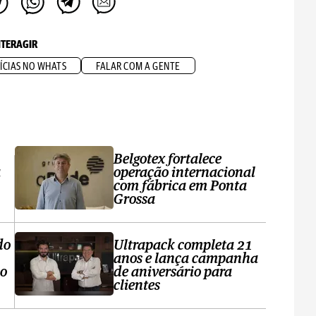
NTERAGIR
ÍCIAS NO WHATS
FALAR COM A GENTE
Belgotex fortalece
a
operação internacional
com fábrica em Ponta
Grossa
do
Ultrapack completa 21
anos e lança campanha
no
de aniversário para
clientes