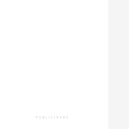
to: Divulgação/PM Ambiental.
PUBLICIDADE