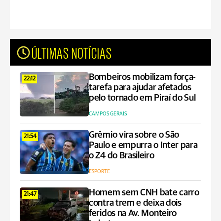
ÚLTIMAS NOTÍCIAS
Bombeiros mobilizam força-
22:12
tarefa para ajudar afetados
pelo tornado em Piraí do Sul
CAMPOS GERAIS
Grêmio vira sobre o São
21:54
Paulo e empurra o Inter para
o Z4 do Brasileiro
ESPORTE
Homem sem CNH bate carro
21:47
contra trem e deixa dois
feridos na Av. Monteiro