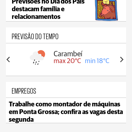
Previsões no Dia dos Pais
destacam família e
relacionamentos
PREVISÃO DO TEMPO
Carambeí
Jaguaria
max 20°C
min 18°C
max 20°
EMPREGOS
Trabalhe como montador de máquinas
em Ponta Grossa; confira as vagas desta
segunda