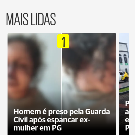
MAIS LIDAS
1
Pa
Homem é preso pela Guarda
ati
Civil após espancar ex-
en
mulher em PG
Pr