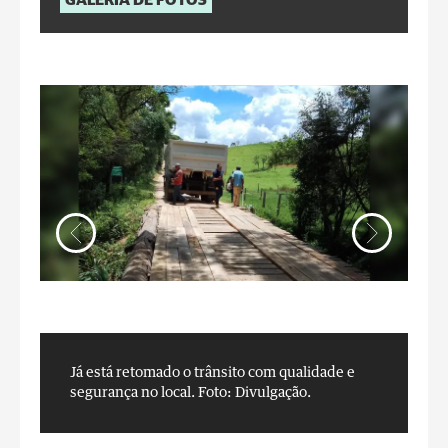
GALERIA DE FOTOS
Já está retomado o trânsito com qualidade e
J
segurança no local.
Foto: Divulgação.
s