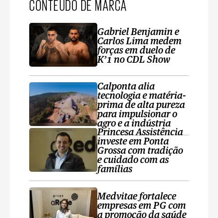
CONTEÚDO DE MARCA
Gabriel Benjamin e
Carlos Lima medem
forças em duelo de
K’1 no CDL Show
Calponta alia
tecnologia e matéria-
prima de alta pureza
para impulsionar o
agro e a indústria
Princesa Assistência
investe em Ponta
Grossa com tradição
e cuidado com as
famílias
Medvitae fortalece
empresas em PG com
a promoção da saúde