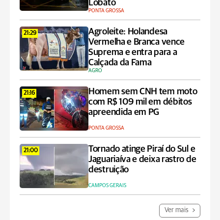
Lobato
PONTA GROSSA
Agroleite: Holandesa
21:29
Vermelha e Branca vence
Suprema e entra para a
Calçada da Fama
AGRO
Homem sem CNH tem moto
21:16
com R$ 109 mil em débitos
apreendida em PG
PONTA GROSSA
Tornado atinge Piraí do Sul e
21:00
Jaguariaíva e deixa rastro de
destruição
CAMPOS GERAIS
Ver mais