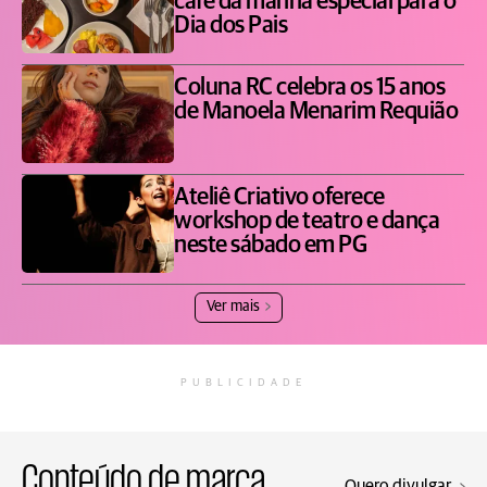
café da manhã especial para o
Dia dos Pais
Coluna RC celebra os 15 anos
de Manoela Menarim Requião
Ateliê Criativo oferece
workshop de teatro e dança
neste sábado em PG
Ver mais
PUBLICIDADE
Conteúdo de marca
Quero divulgar