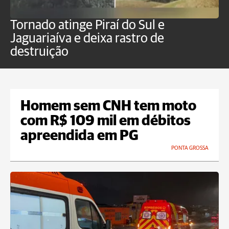
Tornado atinge Piraí do Sul e
H
Jaguariaíva e deixa rastro de
C
destruição
m
Homem sem CNH tem moto
com R$ 109 mil em débitos
apreendida em PG
PONTA GROSSA