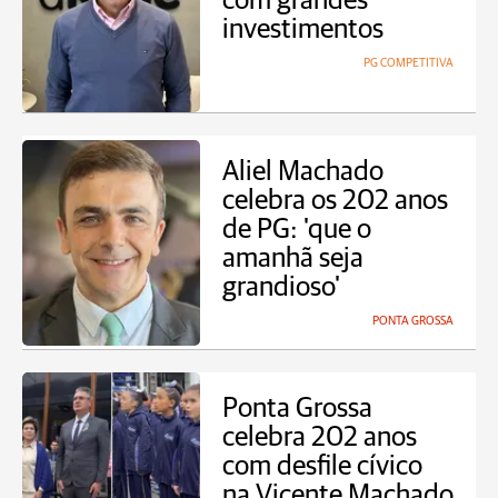
com grandes
investimentos
PG COMPETITIVA
Aliel Machado
celebra os 202 anos
de PG: 'que o
amanhã seja
grandioso'
PONTA GROSSA
Ponta Grossa
celebra 202 anos
com desfile cívico
na Vicente Machado