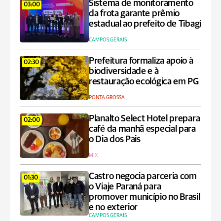
Sistema de monitoramento
03:00
da frota garante prêmio
estadual ao prefeito de Tibagi
CAMPOS GERAIS
Prefeitura formaliza apoio à
02:30
biodiversidade e à
restauração ecológica em PG
PONTA GROSSA
Planalto Select Hotel prepara
02:00
café da manhã especial para
o Dia dos Pais
MIX
Castro negocia parceria com
01:30
o Viaje Paraná para
promover município no Brasil
e no exterior
CAMPOS GERAIS