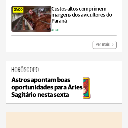
Custos altos comprimem
01:00
margens dos avicultores do
Paraná
AGRO
Ver mais
HORÓSCOPO
Astros apontam boas
oportunidades para Áries e
Sagitário nesta sexta