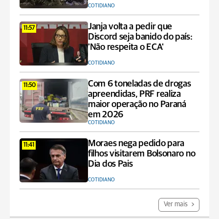
COTIDIANO
Janja volta a pedir que
11:57
Discord seja banido do país:
'Não respeita o ECA'
COTIDIANO
Com 6 toneladas de drogas
11:50
apreendidas, PRF realiza
maior operação no Paraná
em 2026
COTIDIANO
Moraes nega pedido para
11:41
filhos visitarem Bolsonaro no
Dia dos Pais
COTIDIANO
Ver mais