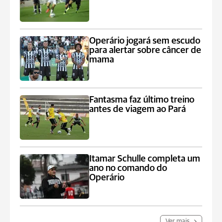
Operário jogará sem escudo
para alertar sobre câncer de
mama
Fantasma faz último treino
antes de viagem ao Pará
Itamar Schulle completa um
ano no comando do
Operário
Ver mais