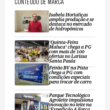
CONTEÚDO DE MARCA
Isabela Hortaliças
amplia produção e se
destaca no mercado
de hidropônicos
‘Quinta-Feira
Maluca’ chega a PG
com mais de 100
ofertas no Larissa
Santa Paula
Feirão BV na Pista
chega a PG com
condições especiais
para trocar de carro
Parque Tecnológico
Agroleite impulsiona
inovação no leite na
‘Expedição A Força