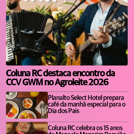
Coluna RC destaca encontro da
CCV GWM no Agroleite 2026
Planalto Select Hotel prepara
café da manhã especial para o
Dia dos Pais
Coluna RC celebra os 15 anos