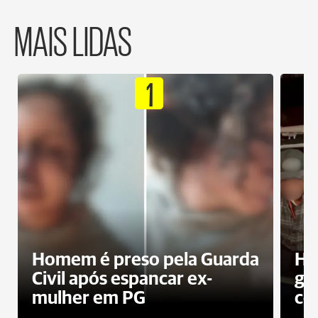
MAIS LIDAS
1
Homem é preso pela Guarda
Ho
Civil após espancar ex-
gr
mulher em PG
co