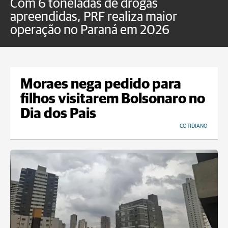
Com 6 toneladas de drogas
F
apreendidas, PRF realiza maior
p
operação no Paraná em 2026
Moraes nega pedido para
filhos visitarem Bolsonaro no
Dia dos Pais
COTIDIANO