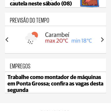
cautela neste sábado (08)
PREVISÃO DO TEMPO
Carambeí
in 18°C
max 20°C
min 18°C
EMPREGOS
Trabalhe como montador de máquinas
em Ponta Grossa; confira as vagas desta
segunda