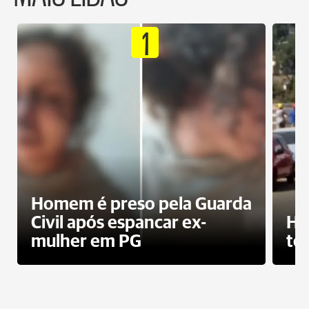
1
Homem é preso pela Guarda
Civil após espancar ex-
Ho
mulher em PG
te