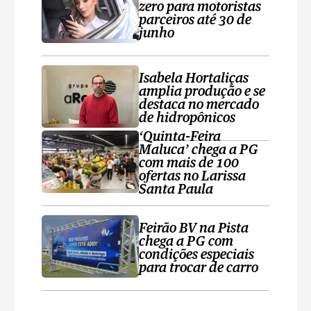
zero para motoristas
parceiros até 30 de
junho
Isabela Hortaliças
amplia produção e se
destaca no mercado
de hidropônicos
‘Quinta-Feira
Maluca’ chega a PG
com mais de 100
ofertas no Larissa
Santa Paula
Feirão BV na Pista
chega a PG com
condições especiais
para trocar de carro