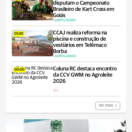
disputam o Campeonato
Brasileiro de Kart Cross em
Goiás
CAMPOS GERAIS
CCAJ realiza reforma na
01:00
piscina e construção de
vestiários em Telêmaco
Borba
CAMPOS GERAIS
Coluna RC destaca encontro
00:00
da CCV GWM no Agroleite
2026
MIX
Ver mais