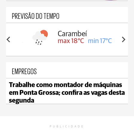
PREVISÃO DO TEMPO
Carambeí
in 18°C
max 18°C
min 17°C
EMPREGOS
Trabalhe como montador de máquinas
em Ponta Grossa; confira as vagas desta
segunda
PUBLICIDADE