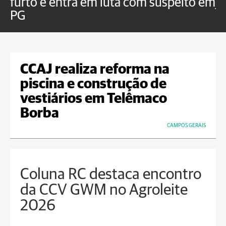
furto e entra em luta com suspeito em
j
PG
CCAJ realiza reforma na
piscina e construção de
vestiários em Telêmaco
Borba
CAMPOS GERAIS
Coluna RC destaca encontro
da CCV GWM no Agroleite
2026