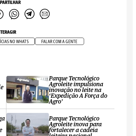
PARTILHAR
NTERAGIR
ÍCIAS NO WHATS
FALAR COM A GENTE
Parque Tecnológico
Agroleite impulsiona
de
inovação no leite na
‘Expedição A Força do
Agro’
ga
Parque Tecnológico
Agroleite inova para
e
fortalecer a cadeia