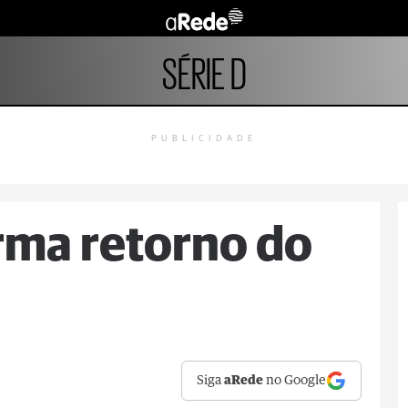
SÉRIE D
PUBLICIDADE
rma retorno do
Siga
aRede
no Google