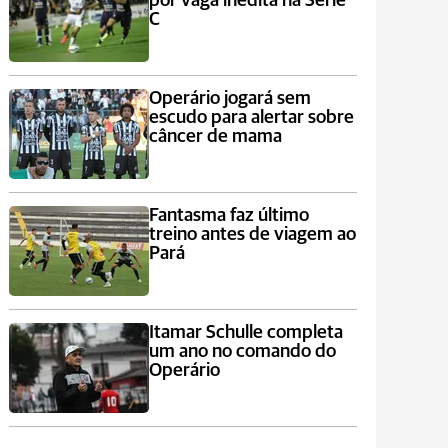
por vaga inédita na Série
C
Operário jogará sem
escudo para alertar sobre
câncer de mama
Fantasma faz último
treino antes de viagem ao
Pará
Itamar Schulle completa
um ano no comando do
Operário