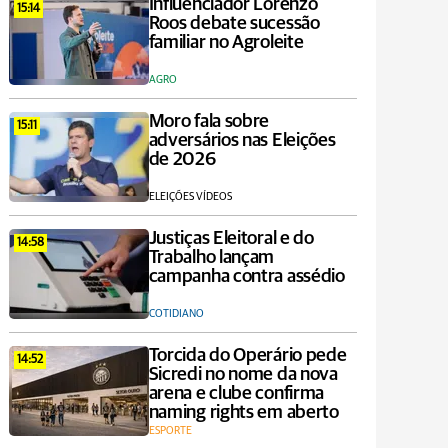
Influenciador Lorenzo
15:14
Roos debate sucessão
familiar no Agroleite
AGRO
Moro fala sobre
15:11
adversários nas Eleições
de 2026
ELEIÇÕES VÍDEOS
Justiças Eleitoral e do
14:58
Trabalho lançam
campanha contra assédio
COTIDIANO
Torcida do Operário pede
14:52
Sicredi no nome da nova
arena e clube confirma
naming rights em aberto
ESPORTE