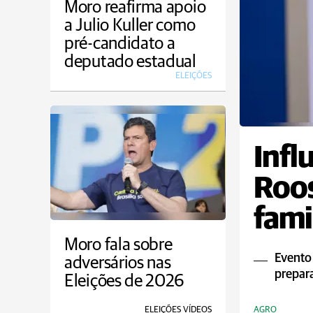
Moro reafirma apoio
a Julio Kuller como
pré-candidato a
deputado estadual
ELEIÇÕES
Infl
Roos
fami
Moro fala sobre
Evento 
adversários nas
prepar
Eleições de 2026
ELEIÇÕES VÍDEOS
AGRO