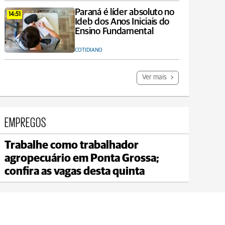
Paraná é líder absoluto no
14:51
Ideb dos Anos Iniciais do
Ensino Fundamental
COTIDIANO
Ver mais
EMPREGOS
Trabalhe como trabalhador
Carambeí
agropecuário em Ponta Grossa;
max 21°C
min 18°C
confira as vagas desta quinta