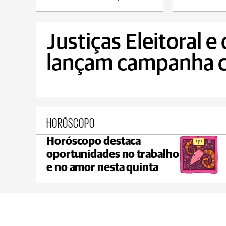
Justiças Eleitoral e
lançam campanha c
HORÓSCOPO
Horóscopo destaca
Ponta Grossa
oportunidades no trabalho
max 21°C
min 18°C
e no amor nesta quinta