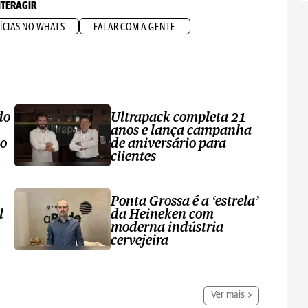
NTERAGIR
ÍCIAS NO WHATS
FALAR COM A GENTE
do
Ultrapack completa 21
anos e lança campanha
no
de aniversário para
clientes
Ponta Grossa é a ‘estrela’
l
da Heineken com
moderna indústria
cervejeira
Ver mais