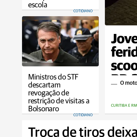
escola
COTIDIANO
Jove
feri
scoo
BR-
Ministros do STF
O motor
descartam
revogação de
restrição de visitas a
CURITIBA E RM
Bolsonaro
COTIDIANO
Troca de tiros deixa