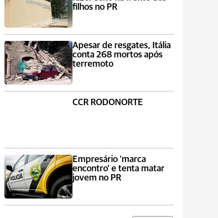
filhos no PR
Apesar de resgates, Itália
conta 268 mortos após
terremoto
CCR RODONORTE
Empresário 'marca
encontro' e tenta matar
jovem no PR