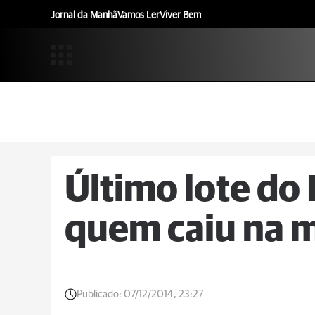
Jornal da Manhã
Vamos Ler
Viver Bem
Último lote do
quem caiu na m
Publicado:
07/12/2014, 23:27