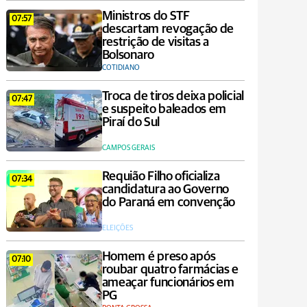
Ministros do STF
07:57
descartam revogação de
restrição de visitas a
Bolsonaro
COTIDIANO
Troca de tiros deixa policial
07:47
e suspeito baleados em
Piraí do Sul
CAMPOS GERAIS
Requião Filho oficializa
07:34
candidatura ao Governo
do Paraná em convenção
ELEIÇÕES
Homem é preso após
07:10
roubar quatro farmácias e
ameaçar funcionários em
PG