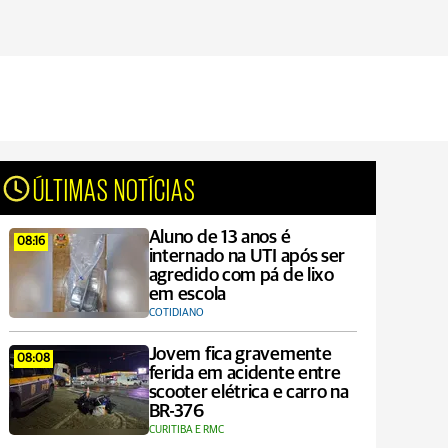
ÚLTIMAS NOTÍCIAS
Aluno de 13 anos é
08:16
internado na UTI após ser
agredido com pá de lixo
em escola
COTIDIANO
Jovem fica gravemente
08:08
ferida em acidente entre
scooter elétrica e carro na
BR-376
CURITIBA E RMC