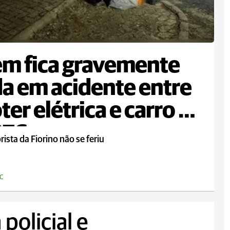
m fica gravemente
da em acidente entre
ter elétrica e carro na
376
ista da Fiorino não se feriu
C
 policial e