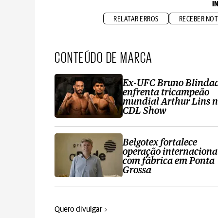
I
RELATAR ERROS
RECEBER NOT
CONTEÚDO DE MARCA
Ex-UFC Bruno Blinda
enfrenta tricampeão
mundial Arthur Lins 
CDL Show
Belgotex fortalece
operação internaciona
com fábrica em Ponta
Grossa
Quero divulgar