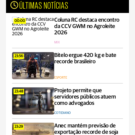
ÚLTIMAS NOTÍCIAS
Coluna RC destaca encontro
00:00
da CCV GWM no Agroleite
2026
MIX
Bitelo ergue 420 kg e bate
23:56
recorde brasileiro
ESPORTE
Projeto permite que
23:48
servidores públicos atuem
como advogados
COTIDIANO
Anec mantém previsão de
23:29
exportação recorde de soja