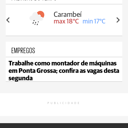
Carambeí
in 18°C
max 18°C
min 17°C
EMPREGOS
Trabalhe como montador de máquinas
em Ponta Grossa; confira as vagas desta
segunda
PUBLICIDADE