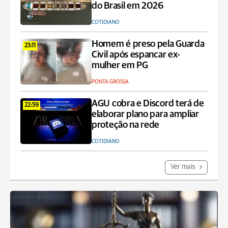
do Brasil em 2026
COTIDIANO
Homem é preso pela Guarda
23:11
Civil após espancar ex-
mulher em PG
PONTA GROSSA
AGU cobra e Discord terá de
22:59
elaborar plano para ampliar
proteção na rede
COTIDIANO
Ver mais