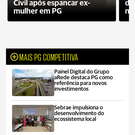
Civil após espancar ex-
do
mulher em PG
no
MAIS PG COMPETITIVA
Painel Digital do Grupo
aRede destaca PG como
referência para novos
investimentos
Sebrae impulsiona o
desenvolvimento do
ecossistema local