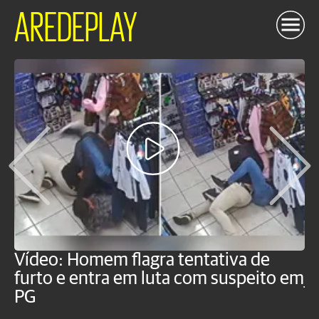
AREDEPLAY
Vídeo: Homem flagra tentativa de
B
furto e entra em luta com suspeito em
j
PG