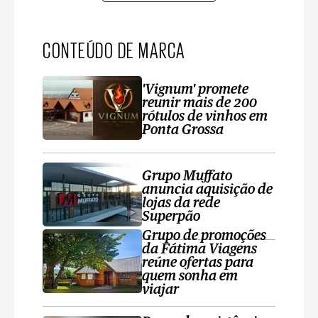
CONTEÚDO DE MARCA
'Vignum' promete
reunir mais de 200
rótulos de vinhos em
Ponta Grossa
Grupo Muffato
anuncia aquisição de
lojas da rede
Superpão
Grupo de promoções
da Fátima Viagens
reúne ofertas para
quem sonha em
viajar