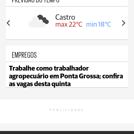
Carambeí
in 18°C
max 21°C
min 18°C
EMPREGOS
Trabalhe como trabalhador
agropecuário em Ponta Grossa; confira
as vagas desta quinta
PUBLICIDADE