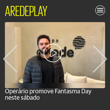
AREDEPLAY
Operário promove Fantasma Day
R
neste sábado
c