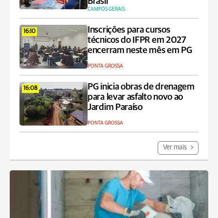
Brasil
CAMPOS GERAIS
Inscrições para cursos
16:10
técnicos do IFPR em 2027
encerram neste mês em PG
PONTA GROSSA
PG inicia obras de drenagem
16:08
para levar asfalto novo ao
Jardim Paraíso
PONTA GROSSA
Ver mais