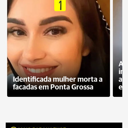
1
Al
in
Identificada mulher morta a
ag
facadas em Ponta Grossa
es