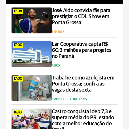
José Aldo convida fãs para
17:08
prestigiar o CDL Show em
Ponta Grossa
ESPORTE
Lar Cooperativa capta R$
17:00
60,3 milhões para projetos
no Paraná
AGRO
Trabalhe como azulejista em
17:00
Ponta Grossa; confira as
vagas desta sexta
EMPREGOS E CONCURSOS
Castro conquista Ideb 7,3 e
16:43
supera média do PR, estado
com a melhor educação do