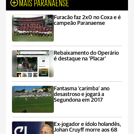
MAIS PARANAENSE
Furacão faz 2x0 no Coxa e é
campeão Paranaense
Rebaixamento do Operário
é destaque na ‘Placar’
Fantasma ‘carimba’ ano
desastroso e jogará a
Segundona em 2017
Ex-jogador e ídolo holandês,
Johan Cruyff morre aos 68